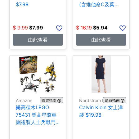
$7.99
(含維他命C及葉酸)
140粒 $5.94
$
9.99
$
7.99
$
16.19
$
5.94
由此查看
由此查看
Amazon
Nordstrom Rack
購買指南
購買指南
樂高積木LEGO
Calvin Klein 女士洋
75431 樂高星際軍
裝 $19.98
團複製人士兵戰鬥
組-258片 $35.99