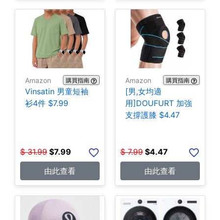
Amazon
Amazon
購買指南
購買指南
Vinsatin 男童短袖
[男,女均適
衫4件 $7.99
用]DOUFURT 加強
支撐護膝 $4.47
$
31.99
$
7.99
$
7.99
$
4.47
由此查看
由此查看