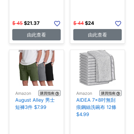
$
45
$
21.37
$
44
$
24
由此查看
由此查看
Amazon
Amazon
購買指南
購買指南
August Alley 男士
AIDEA 7×8吋無刮
短褲3件 $7.99
痕鋼絲洗碗布 12條
$4.99