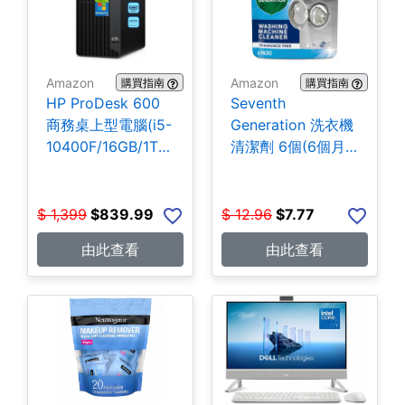
Amazon
Amazon
購買指南
購買指南
HP ProDesk 600
Seventh
商務桌上型電腦(i5-
Generation 洗衣機
10400F/16GB/1TB
清潔劑 6個(6個月
SSD) $839.99
份) $7.77
$
1,399
$
839.99
$
12.96
$
7.77
由此查看
由此查看