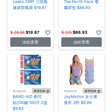
Lasko 20吋 三段風
The North Face 電
速箱型風扇 $19.87
腦背包 $86.93
$
26.38
$
19.87
$
125
$
86.93
由此查看
由此查看
Amazon
Amazon
購買指南
購買指南
BAND-AID 創可
JoyMotion 女士連
貼/OK繃 100片 2盒
身衣 3件 $6.99
$9.62