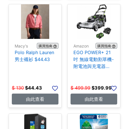
Macy's
Amazon
購買指南
購買指南
Polo Ralph Lauren
EGO POWER+ 21
男士襯衫 $44.43
吋 無線電動割草機-
附電池與充電器
$399.99
$
130
$
44.43
$
499.99
$
399.99
由此查看
由此查看