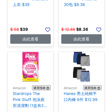
上衣 $39
30包 $8.36
$
58
$
39
$
12.86
$
8.36
由此查看
由此查看
Amazon
Amazon
購買指南
購買指南
Stardrops The
Hanes 男士純棉平
Pink Stuff 泡沫廁
口內褲 6件 $12.99
所清潔劑 (1盒有2
包) $3.28