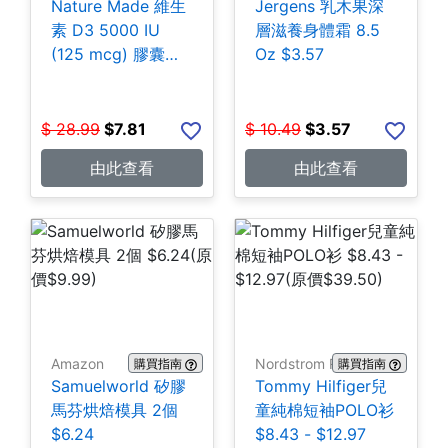
Nature Made 維生
Jergens 乳木果深
素 D3 5000 IU
層滋養身體霜 8.5
(125 mcg) 膠囊
Oz $3.57
180粒 $7.81
$
28.99
$
7.81
$
10.49
$
3.57
由此查看
由此查看
Amazon
Nordstrom Rack
購買指南
購買指南
Samuelworld 矽膠
Tommy Hilfiger兒
馬芬烘焙模具 2個
童純棉短袖POLO衫
$6.24
$8.43 - $12.97