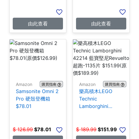
由此查看
由此查看
Amazon
Amazon
購買指南
購買指南
Samsonite Omni 2
樂高積木LEGO
Pro 硬殼登機箱
Technic
$78.01
Lamborghini
42214 藍寶堅尼
Revuelto超跑-1135
片 $151.99
$
126.99
$
78.01
$
189.99
$
151.99