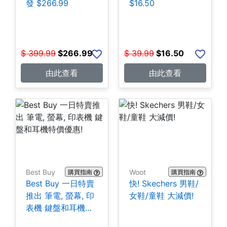
發 $266.99
$16.50
$
399.99
$
266.99
$
39.99
$
16.50
由此查看
由此查看
Best Buy
Woot
購買指南
購買指南
Best Buy 一日特賣
快! Skechers 男鞋/
推出 筆電, 螢幕, 印
女鞋/童鞋 大減價!
表機 鍵盤和耳機特
價優惠!