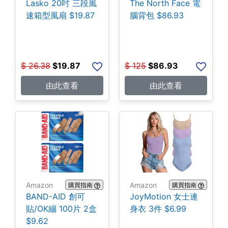
Lasko 20吋 三段風
The North Face 電
速箱型風扇 $19.87
腦背包 $86.93
$
26.38
$
19.87
$
125
$
86.93
由此查看
由此查看
Amazon
Amazon
購買指南
購買指南
BAND-AID 創可
JoyMotion 女士連
貼/OK繃 100片 2盒
身衣 3件 $6.99
$9.62