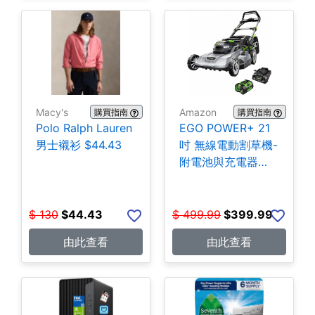
Macy's
Amazon
購買指南
購買指南
Polo Ralph Lauren
EGO POWER+ 21
男士襯衫 $44.43
吋 無線電動割草機-
附電池與充電器
$399.99
$
130
$
44.43
$
499.99
$
399.99
由此查看
由此查看