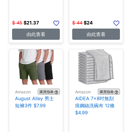
$
45
$
21.37
$
44
$
24
由此查看
由此查看
Amazon
Amazon
購買指南
購買指南
August Alley 男士
AIDEA 7×8吋無刮
短褲3件 $7.99
痕鋼絲洗碗布 12條
$4.99