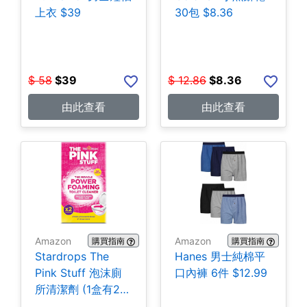
上衣 $39
30包 $8.36
$
58
$
39
$
12.86
$
8.36
由此查看
由此查看
Amazon
Amazon
購買指南
購買指南
Stardrops The
Hanes 男士純棉平
Pink Stuff 泡沫廁
口內褲 6件 $12.99
所清潔劑 (1盒有2
包) $3.28