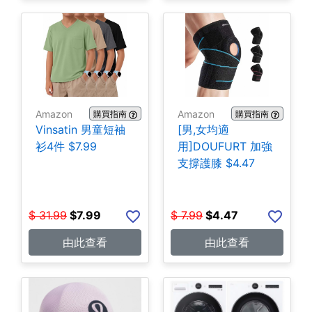
Amazon
Amazon
購買指南
購買指南
Vinsatin 男童短袖
[男,女均適
衫4件 $7.99
用]DOUFURT 加強
支撐護膝 $4.47
$
31.99
$
7.99
$
7.99
$
4.47
由此查看
由此查看