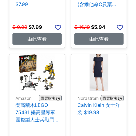
$7.99
(含維他命C及葉酸)
140粒 $5.94
$
9.99
$
7.99
$
16.19
$
5.94
由此查看
由此查看
Amazon
Nordstrom Rack
購買指南
購買指南
樂高積木LEGO
Calvin Klein 女士洋
75431 樂高星際軍
裝 $19.98
團複製人士兵戰鬥
組-258片 $35.99