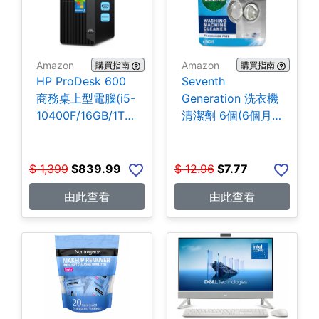
Amazon
Amazon
購買指南
購買指南
HP ProDesk 600
Seventh
商務桌上型電腦(i5-
Generation 洗衣機
10400F/16GB/1TB
清潔劑 6個(6個月
SSD) $839.99
份) $7.77
$
1,399
$
839.99
$
12.96
$
7.77
由此查看
由此查看