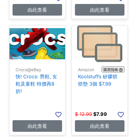
由此查看
由此查看
Crocs@eBay
Amazon
購買指南
快! Crocs: 男鞋, 女
Koolstuffs 矽膠烘
鞋及童鞋 特價再8
焙墊 3個 $7.99
折!
$
12.99
$
7.99
由此查看
由此查看