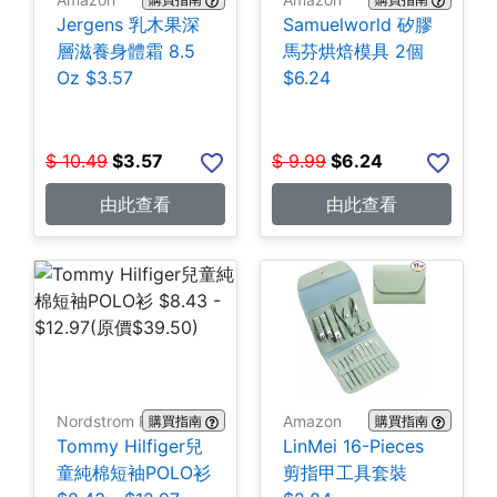
Jergens 乳木果深
Samuelworld 矽膠
層滋養身體霜 8.5
馬芬烘焙模具 2個
Oz $3.57
$6.24
$
10.49
$
3.57
$
9.99
$
6.24
由此查看
由此查看
Nordstrom Rack
Amazon
購買指南
購買指南
Tommy Hilfiger兒
LinMei 16-Pieces
童純棉短袖POLO衫
剪指甲工具套裝