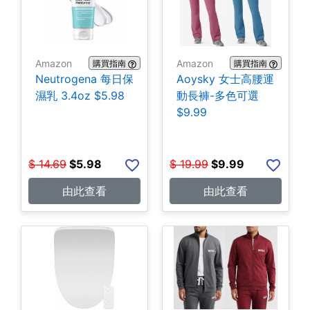
Amazon
Amazon
購買指南
購買指南
Neutrogena 每日保
Aoysky 女士高腰運
濕乳 3.4oz $5.98
動長褲-多色可選
$9.99
$
14.69
$
5.98
$
19.99
$
9.99
由此查看
由此查看