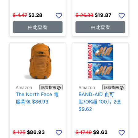
$
4.47
$
2.28
$
26.38
$
19.87
由此查看
由此查看
Amazon
Amazon
購買指南
購買指南
The North Face 電
BAND-AID 創可
腦背包 $86.93
貼/OK繃 100片 2盒
$9.62
$
125
$
86.93
$
17.49
$
9.62