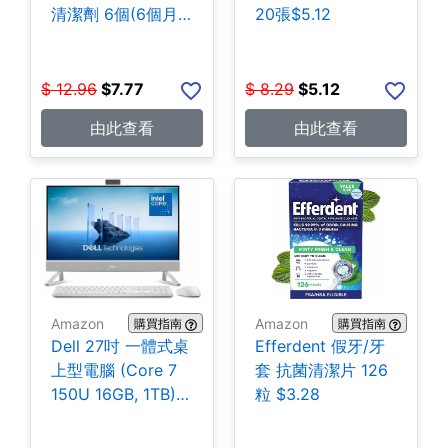
清潔劑 6個(6個月
20張$5.12
份) $7.77
$
12.96
$
7.77
$
8.29
$
5.12
由此查看
由此查看
Amazon
Amazon
購買指南
購買指南
Dell 27吋 一體式桌
Efferdent 假牙/牙
上型電腦 (Core 7
套 抗菌清潔片 126
150U 16GB, 1TB)
粒 $3.28
$1,149.99