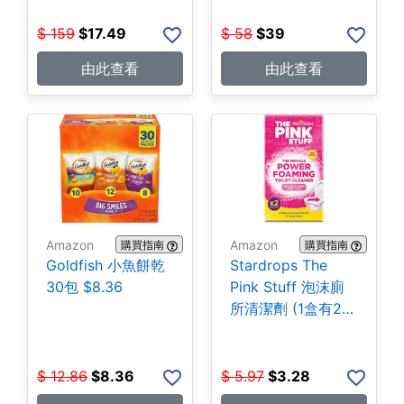
$
159
$
17.49
$
58
$
39
由此查看
由此查看
Amazon
Amazon
購買指南
購買指南
Goldfish 小魚餅乾
Stardrops The
30包 $8.36
Pink Stuff 泡沫廁
所清潔劑 (1盒有2
包) $3.28
$
12.86
$
8.36
$
5.97
$
3.28