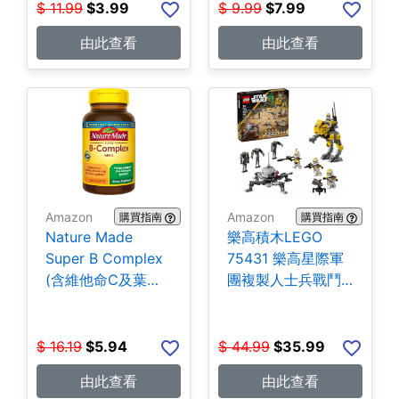
$
11.99
$
3.99
$
9.99
$
7.99
由此查看
由此查看
Amazon
Amazon
購買指南
購買指南
Nature Made
樂高積木LEGO
Super B Complex
75431 樂高星際軍
(含維他命C及葉酸)
團複製人士兵戰鬥
140粒 $5.94
組-258片 $35.99
$
16.19
$
5.94
$
44.99
$
35.99
由此查看
由此查看