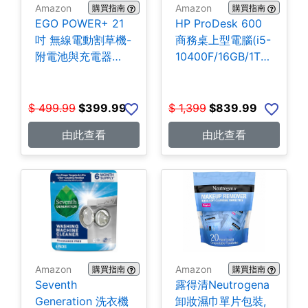
Amazon
Amazon
購買指南
購買指南
EGO POWER+ 21
HP ProDesk 600
吋 無線電動割草機-
商務桌上型電腦(i5-
附電池與充電器
10400F/16GB/1TB
$399.99
SSD) $839.99
$
499.99
$
399.99
$
1,399
$
839.99
由此查看
由此查看
Amazon
Amazon
購買指南
購買指南
Seventh
露得清Neutrogena
Generation 洗衣機
卸妝濕巾單片包裝,