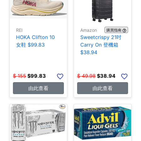
REI
Amazon
購買指南
HOKA Clifton 10
Sweetcrispy 21吋
女鞋 $99.83
Carry On 登機箱
$38.94
$
155
$
99.83
$
49.98
$
38.94
由此查看
由此查看