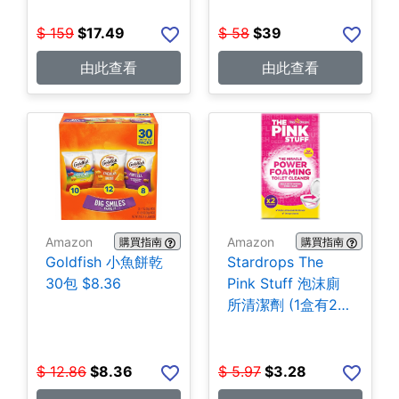
$
159
$
17.49
$
58
$
39
由此查看
由此查看
Amazon
Amazon
購買指南
購買指南
Goldfish 小魚餅乾
Stardrops The
30包 $8.36
Pink Stuff 泡沫廁
所清潔劑 (1盒有2
包) $3.28
$
12.86
$
8.36
$
5.97
$
3.28