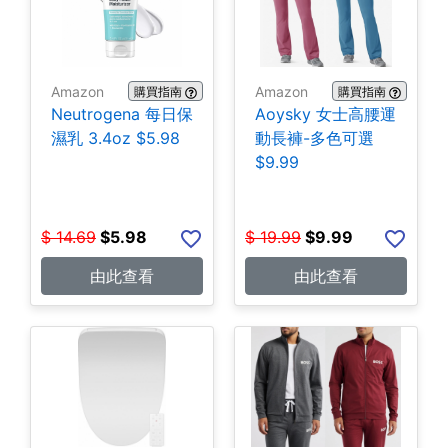
Amazon
Amazon
購買指南
購買指南
Neutrogena 每日保
Aoysky 女士高腰運
濕乳 3.4oz $5.98
動長褲-多色可選
$9.99
$
14.69
$
5.98
$
19.99
$
9.99
由此查看
由此查看