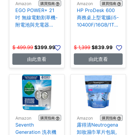
Amazon
Amazon
購買指南
購買指南
EGO POWER+ 21
HP ProDesk 600
吋 無線電動割草機-
商務桌上型電腦(i5-
附電池與充電器
10400F/16GB/1TB
$399.99
SSD) $839.99
$
499.99
$
399.99
$
1,399
$
839.99
由此查看
由此查看
Amazon
Amazon
購買指南
購買指南
Seventh
露得清Neutrogena
Generation 洗衣機
卸妝濕巾單片包裝,