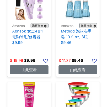
Amazon
Amazon
購買指南
購買指南
Abnaok 女士4合1
Method 泡沫洗手
電動除毛/修容器
皂 10 fl oz, 3瓶
$9.99
$9.46
$
19.99
$
9.99
$
11.37
$
9.46
由此查看
由此查看