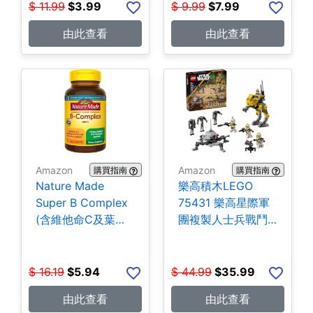
$
11.99
$
3.99
$
9.99
$
7.99
由此查看
由此查看
Amazon
Amazon
購買指南
購買指南
Nature Made
樂高積木LEGO
Super B Complex
75431 樂高星際軍
(含維他命C及葉酸)
團複製人士兵戰鬥
140粒 $5.94
組-258片 $35.99
$
16.19
$
5.94
$
44.99
$
35.99
由此查看
由此查看