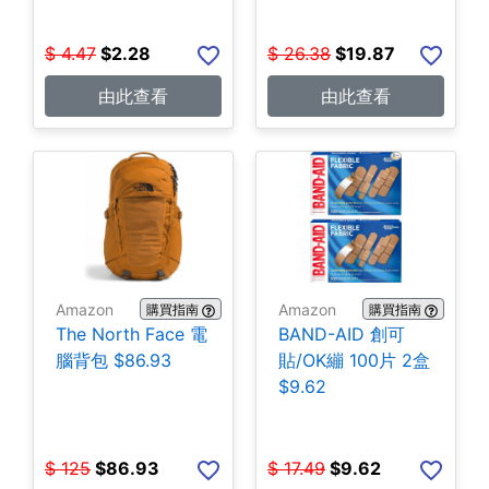
$
4.47
$
2.28
$
26.38
$
19.87
由此查看
由此查看
Amazon
Amazon
購買指南
購買指南
The North Face 電
BAND-AID 創可
腦背包 $86.93
貼/OK繃 100片 2盒
$9.62
$
125
$
86.93
$
17.49
$
9.62