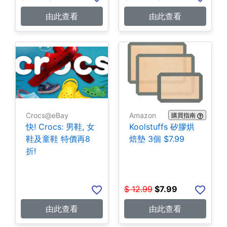
由此查看
由此查看
Crocs@eBay
Amazon
購買指南
快! Crocs: 男鞋, 女
Koolstuffs 矽膠烘
鞋及童鞋 特價再8
焙墊 3個 $7.99
折!
$
12.99
$
7.99
由此查看
由此查看