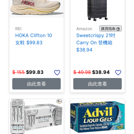
REI
Amazon
購買指南
HOKA Clifton 10
Sweetcrispy 21吋
女鞋 $99.83
Carry On 登機箱
$38.94
$
155
$
99.83
$
49.98
$
38.94
由此查看
由此查看