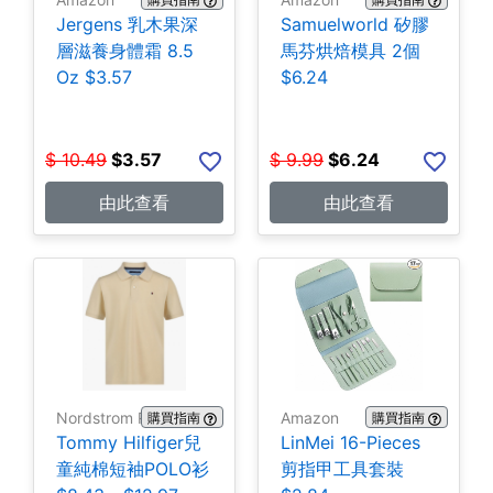
Jergens 乳木果深
Samuelworld 矽膠
層滋養身體霜 8.5
馬芬烘焙模具 2個
Oz $3.57
$6.24
$
10.49
$
3.57
$
9.99
$
6.24
由此查看
由此查看
Nordstrom Rack
Amazon
購買指南
購買指南
Tommy Hilfiger兒
LinMei 16-Pieces
童純棉短袖POLO衫
剪指甲工具套裝