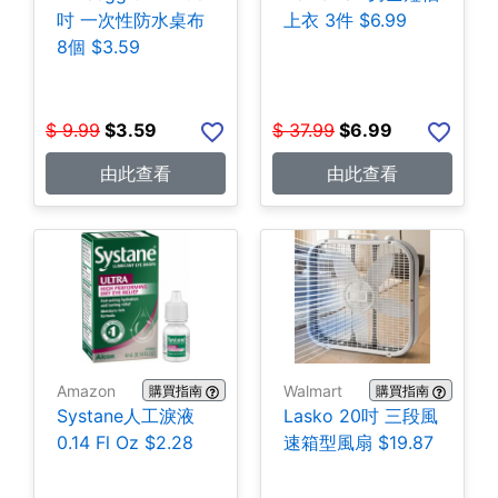
吋 一次性防水桌布
上衣 3件 $6.99
8個 $3.59
$
9.99
$
3.59
$
37.99
$
6.99
由此查看
由此查看
Amazon
Walmart
購買指南
購買指南
Systane人工淚液
Lasko 20吋 三段風
0.14 Fl Oz $2.28
速箱型風扇 $19.87