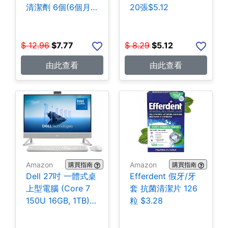
清潔劑 6個(6個月
20張$5.12
份) $7.77
$
12.96
$
7.77
$
8.29
$
5.12
由此查看
由此查看
Amazon
Amazon
購買指南
購買指南
Dell 27吋 一體式桌
Efferdent 假牙/牙
上型電腦 (Core 7
套 抗菌清潔片 126
150U 16GB, 1TB)
粒 $3.28
$1,149.99