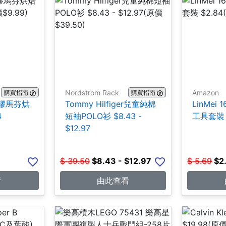
Nordstrom Rack
Amazon
購買指南
購買指南
 矽膠馬芬烘
Tommy Hilfiger兒童純棉
LinMei 
4
短袖POLO衫 $8.43 -
工具套裝 
$12.97
$
39.50
$
8.43 - $12.97
$
5.69
$
2
看
由此查看