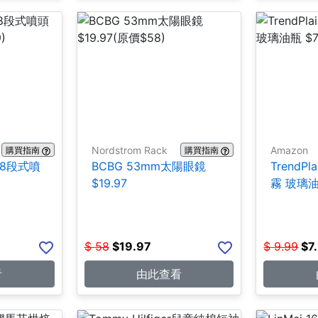
Nordstrom Rack
Amazon
購買指南
購買指南
附8段式噴
BCBG 53mm太陽眼鏡
TrendP
$19.97
霧 玻璃油瓶
$
58
$
19.97
$
9.99
$
7
看
由此查看