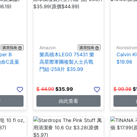
Amazon
Nordstro
購買指南
購買指南
per B
樂高積木LEGO 75431 樂
Calvin 
維他命C及葉
高星際軍團複製人士兵戰
$19.98
鬥組-258片 $35.99
$
44.99
$
35.99
$
99.98
$
看
由此查看