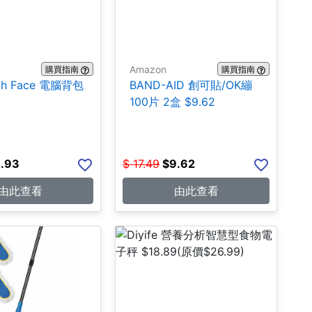
Amazon
購買指南
購買指南
rth Face 電腦背包
BAND-AID 創可貼/OK繃
100片 2盒 $9.62
.93
$
17.49
$
9.62
由此查看
由此查看