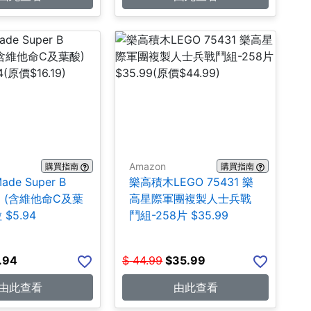
Amazon
購買指南
購買指南
Made Super B
樂高積木LEGO 75431 樂
ex (含維他命C及葉
高星際軍團複製人士兵戰
 $5.94
鬥組-258片 $35.99
.94
$
44.99
$
35.99
由此查看
由此查看