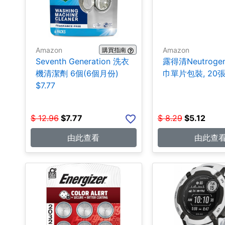
Amazon
Amazon
購買指南
Seventh Generation 洗衣
露得清Neutroge
機清潔劑 6個(6個月份)
巾單片包裝, 20張$
$7.77
$
12.96
$
7.77
$
8.29
$
5.12
由此查看
由此查