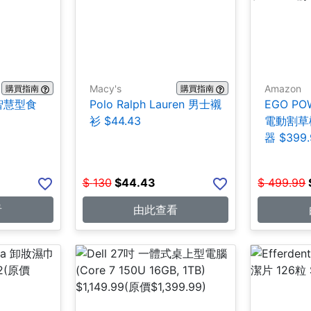
Macy's
Amazon
購買指南
購買指南
析智慧型食
Polo Ralph Lauren 男士襯
EGO PO
衫 $44.43
電動割草
器 $399.
$
130
$
44.43
$
499.99
看
由此查看