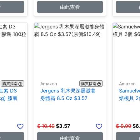
看
由此查看
Amazon
Amazon
購買指南
購買指南
維生素 D3
Jergens 乳木果深層滋養
Samuel
mcg) 膠囊
身體霜 8.5 Oz $3.57
焙模具 2個
$
10.49
$
3.57
$
9.99
$
6
看
由此查看