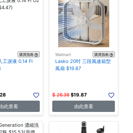
Walmart
購買指南
購買指南
人工淚液 0.14 Fl
Lasko 20吋 三段風速箱型
8
風扇 $19.87
.28
$
26.38
$
19.87
由此查看
由此查看