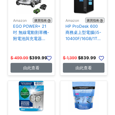
Amazon
Amazon
購買指南
購買指南
EGO POWER+ 21
HP ProDesk 600
吋 無線電動割草機-
商務桌上型電腦(i5-
附電池與充電器
10400F/16GB/1TB
$399.99
SSD) $839.99
$
499.99
$
399.99
$
1,399
$
839.99
由此查看
由此查看