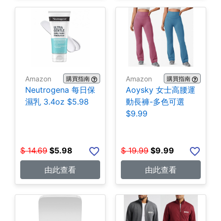
Amazon
Amazon
購買指南
購買指南
Neutrogena 每日保
Aoysky 女士高腰運
濕乳 3.4oz $5.98
動長褲-多色可選
$9.99
$
14.69
$
5.98
$
19.99
$
9.99
由此查看
由此查看