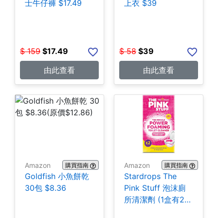
士牛仔褲 $17.49
上衣 $39
$
159
$
17.49
$
58
$
39
由此查看
由此查看
Amazon
Amazon
購買指南
購買指南
Goldfish 小魚餅乾
Stardrops The
30包 $8.36
Pink Stuff 泡沫廁
所清潔劑 (1盒有2
包) $3.28