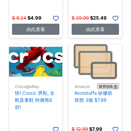
$
8.24
$
4.99
$
29.99
$
25.49
由此查看
由此查看
Crocs@eBay
Amazon
購買指南
快! Crocs: 男鞋, 女
Koolstuffs 矽膠烘
鞋及童鞋 特價再8
焙墊 3個 $7.99
折!
$
12.99
$
7.99