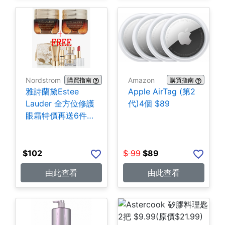
Nordstrom
Amazon
購買指南
購買指南
雅詩蘭黛Estee
Apple AirTag (第2
Lauder 全方位修護
代)4個 $89
眼霜特價再送6件贈
品
$
102
$
99
$
89
由此查看
由此查看