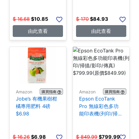
$
16.68
$
10.85
$
170
$
84.93
由此查看
由此查看
Amazon
Amazon
購買指南
購買指南
Jobe’s 有機果樹柑
Epson EcoTank
橘專用肥料 4磅
Pro 無線彩色多功
$6.98
能印表機(列印/掃
描/影印/傳真)
$799.99
$
16.26
$
6.98
$
849.99
$
799.99