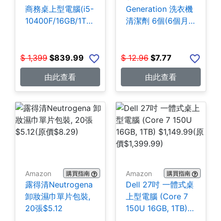
商務桌上型電腦(i5-
Generation 洗衣機
10400F/16GB/1TB
清潔劑 6個(6個月
SSD) $839.99
份) $7.77
$
1,399
$
839.99
$
12.96
$
7.77
由此查看
由此查看
Amazon
Amazon
購買指南
購買指南
露得清Neutrogena
Dell 27吋 一體式桌
卸妝濕巾單片包裝,
上型電腦 (Core 7
20張$5.12
150U 16GB, 1TB)
$1,149.99