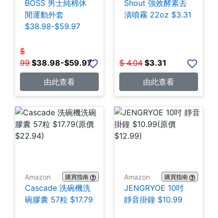
BOSS 男士純棉休
Shout 強效酵素去
閒運動外套
漬噴霧 22oz $3.31
$38.98-$59.97
$
99
$
38.98-$59.97
$
4.04
$
3.31
由此查看
由此查看
Amazon
Amazon
購買指南
購買指南
Cascade 洗碗機洗
JENGRYOE 10吋
碗膠囊 57粒 $17.79
靜音掛鐘 $10.99