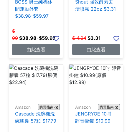
BOSS 男士純棉休
Shout 強效酵素去
閒運動外套
漬噴霧 22oz $3.31
$38.98-$59.97
$
99
$
38.98-$59.97
$
4.04
$
3.31
由此查看
由此查看
Amazon
Amazon
購買指南
購買指南
Cascade 洗碗機洗
JENGRYOE 10吋
碗膠囊 57粒 $17.79
靜音掛鐘 $10.99