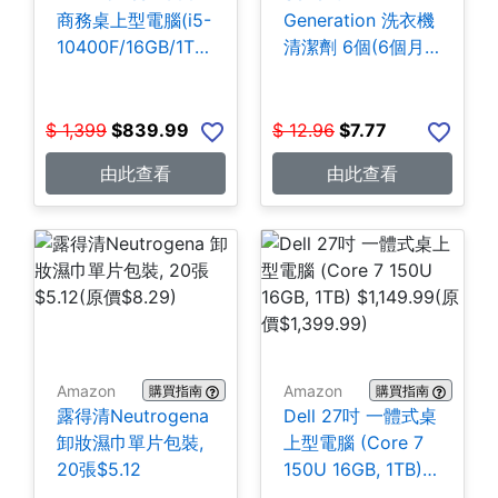
商務桌上型電腦(i5-
Generation 洗衣機
10400F/16GB/1TB
清潔劑 6個(6個月
SSD) $839.99
份) $7.77
$
1,399
$
839.99
$
12.96
$
7.77
由此查看
由此查看
Amazon
Amazon
購買指南
購買指南
露得清Neutrogena
Dell 27吋 一體式桌
卸妝濕巾單片包裝,
上型電腦 (Core 7
20張$5.12
150U 16GB, 1TB)
$1,149.99