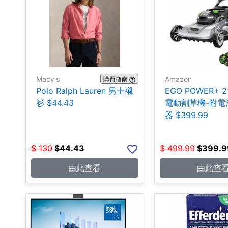
Macy's
Amazon
購買指南
Polo Ralph Lauren 男士襯
EGO POWER+ 
衫 $44.43
電動割草機-附電
器 $399.99
$
130
$
44.43
$
499.99
$
399.9
由此查看
由此查