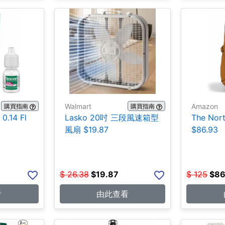
Walmart
Amazon
購買指南
購買指南
.14 Fl
Lasko 20吋 三段風速箱型
The No
風扇 $19.87
$86.93
$
26.38
$
19.87
$
125
$
86
看
由此查看