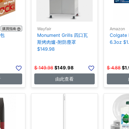
Wayfair
Amazon
購買指南
0包
Monument Grills 四口瓦
Colgate
斯烤肉爐-附防塵罩
6.3oz $1
$149.98
$
149.98
$
149.98
$
4.88
$
1
看
由此查看