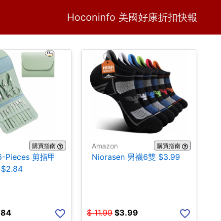
Home
H
Hoconinfo 美國好康折扣快報
Amazon
購買指南
購買指南
16-Pieces 剪指甲
Niorasen 男襪6雙 $3.99
$2.84
.84
$
11.99
$
3.99