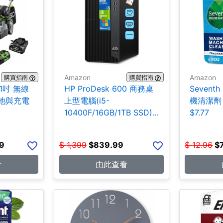
Amazon
Amazon
購買指南
購買指南
21吋 無線
HP ProDesk 600 商務桌
Seventh
池與充電
上型電腦(i5-
機清潔劑 
10400F/16GB/1TB SSD)
$7.77
$839.99
9
$
1,399
$
839.99
$
12.96
$
看
由此查看