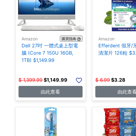
Amazon
Amazon
購買指南
Dell 27吋 一體式桌上型電
Efferdent 假牙
腦 (Core 7 150U 16GB,
清潔片 126粒 $3
1TB) $1,149.99
$
1,399.99
$
1,149.99
$
6.99
$
3.28
由此查看
由此查