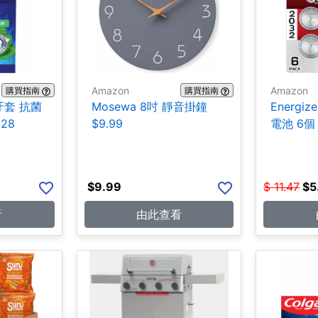
Amazon
Amazon
購買指南
購買指南
/牙套 抗菌
Mosewa 8吋 靜音掛鐘
Energiz
.28
$9.99
電池 6個 
$
9.99
$
11.47
$
5
看
由此查看