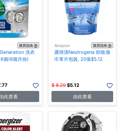
Amazon
購買指南
購買指南
 Generation 洗衣
露得清Neutrogena 卸妝濕
6個(6個月份)
巾單片包裝, 20張$5.12
7.77
$
8.29
$
5.12
由此查看
由此查看