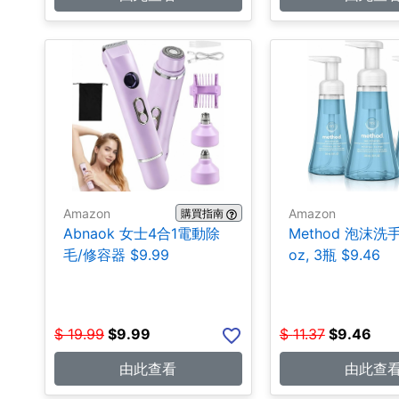
Amazon
Amazon
購買指南
Abnaok 女士4合1電動除
Method 泡沫洗手皂
毛/修容器 $9.99
oz, 3瓶 $9.46
$
19.99
$
9.99
$
11.37
$
9.46
由此查看
由此查