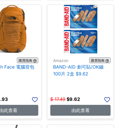
Amazon
購買指南
購買指南
rth Face 電腦背包
BAND-AID 創可貼/OK繃
100片 2盒 $9.62
.93
$
17.49
$
9.62
由此查看
由此查看