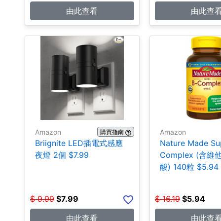
由此查看
由此查
Amazon
Amazon
購買指南
Briignite LED插電式感應
Nature Made Su
夜燈 2個 $7.99
Complex (含
酸) 140粒 $5.94
$
9.99
$
7.99
$
16.19
$
5.94
由此查看
由此查