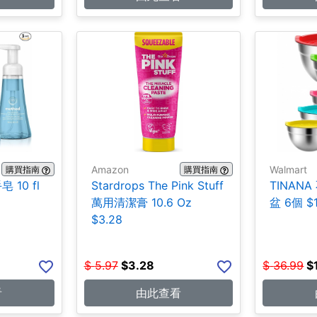
Amazon
Walmart
購買指南
購買指南
 10 fl
Stardrops The Pink Stuff
TINAN
萬用清潔膏 10.6 Oz
盆 6個 $1
$3.28
$
5.97
$
3.28
$
36.99
$
看
由此查看