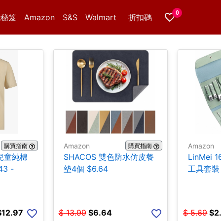
0
錢秘笈
Amazon
S&S
Walmart
折扣碼
Amazon
Amazon
購買指南
購買指南
er兒童純棉
SHACOS 雙色防水仿皮餐
LinMei 
3 -
墊4個 $6.64
工具套裝 
$12.97
$
13.99
$
6.64
$
5.69
$
2