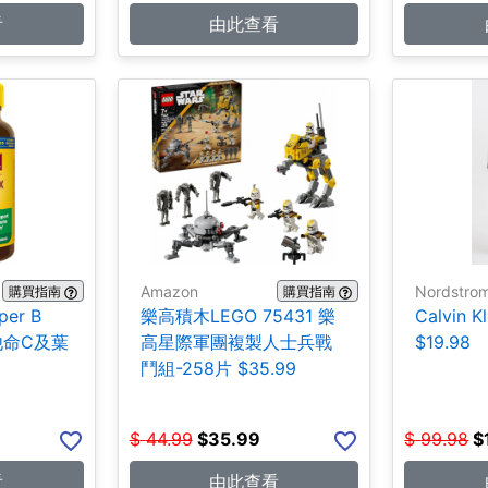
看
由此查看
Amazon
Nordstro
購買指南
購買指南
per B
樂高積木LEGO 75431 樂
Calvin 
維他命C及葉
高星際軍團複製人士兵戰
$19.98
鬥組-258片 $35.99
$
44.99
$
35.99
$
99.98
$
看
由此查看