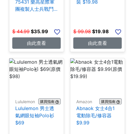
75431 樂高星際軍
裝 $19.98
團複製人士兵戰鬥
組-258片 $35.99
$
44.99
$
35.99
$
99.98
$
19.98
由此查看
由此查看
Lululemon
Amazon
購買指南
購買指南
Lululemon 男士透
Abnaok 女士4合1
氣網眼短袖Polo衫
電動除毛/修容器
$69
$9.99