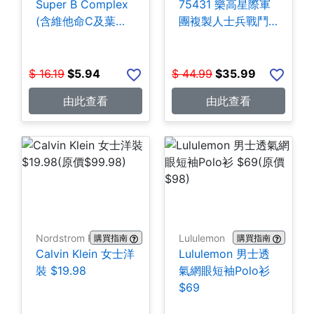
Super B Complex
75431 樂高星際軍
(含維他命C及葉酸)
團複製人士兵戰鬥
140粒 $5.94
組-258片 $35.99
$
16.19
$
5.94
$
44.99
$
35.99
由此查看
由此查看
Nordstrom Rack
Lululemon
購買指南
購買指南
Calvin Klein 女士洋
Lululemon 男士透
裝 $19.98
氣網眼短袖Polo衫
$69