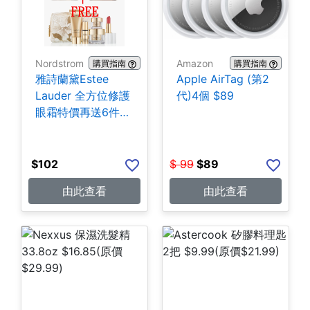
Nordstrom
Amazon
購買指南
購買指南
雅詩蘭黛Estee
Apple AirTag (第2
Lauder 全方位修護
代)4個 $89
眼霜特價再送6件贈
品
$
102
$
99
$
89
由此查看
由此查看