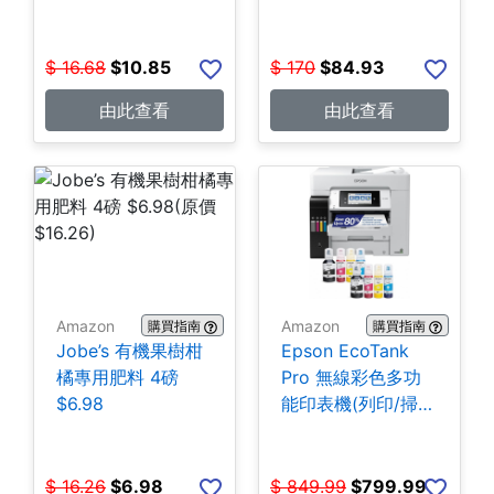
$
16.68
$
10.85
$
170
$
84.93
由此查看
由此查看
Amazon
Amazon
購買指南
購買指南
Jobe’s 有機果樹柑
Epson EcoTank
橘專用肥料 4磅
Pro 無線彩色多功
$6.98
能印表機(列印/掃
描/影印/傳真)
$799.99
$
16.26
$
6.98
$
849.99
$
799.99