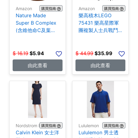
Amazon
Amazon
購買指南
購買指南
Nature Made
樂高積木LEGO
Super B Complex
75431 樂高星際軍
(含維他命C及葉酸)
團複製人士兵戰鬥
140粒 $5.94
組-258片 $35.99
$
16.19
$
5.94
$
44.99
$
35.99
由此查看
由此查看
Nordstrom Rack
Lululemon
購買指南
購買指南
Calvin Klein 女士洋
Lululemon 男士透