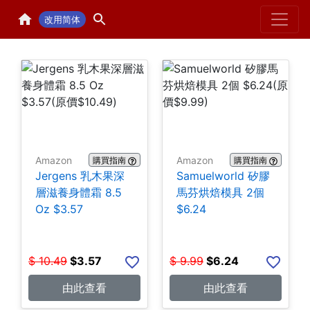
Home
H
改用简体
Amazon
Amazon
購買指南
購買指南
Jergens 乳木果深
Samuelworld 矽膠
層滋養身體霜 8.5
馬芬烘焙模具 2個
Oz $3.57
$6.24
$
10.49
$
3.57
$
9.99
$
6.24
由此查看
由此查看