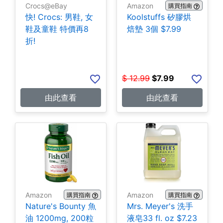
Crocs@eBay
Amazon
購買指南
快! Crocs: 男鞋, 女
Koolstuffs 矽膠烘
鞋及童鞋 特價再8
焙墊 3個 $7.99
折!
$
12.99
$
7.99
由此查看
由此查看
Amazon
Amazon
購買指南
購買指南
Nature's Bounty 魚
Mrs. Meyer's 洗手
油 1200mg, 200粒
液皂33 fl. oz $7.23