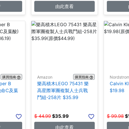
看
由此查看
Amazon
Nordstro
購買指南
購買指南
per B
樂高積木LEGO 75431 樂
Calvin 
維他命C及葉
高星際軍團複製人士兵戰
$19.98
鬥組-258片 $35.99
$
44.99
$
35.99
$
99.98
$
看
由此查看