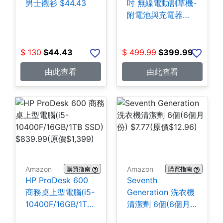
男士襯衫 $44.43
吋 無線電動割草機-
附電池與充電器
$399.99
$
130
$
44.43
$
499.99
$
399.99
由此查看
由此查看
Amazon
Amazon
購買指南
購買指南
HP ProDesk 600
Seventh
商務桌上型電腦(i5-
Generation 洗衣機
10400F/16GB/1TB
清潔劑 6個(6個月
SSD) $839.99
份) $7.77