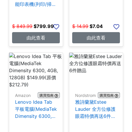
能印表機(列印/掃
描/影印/傳真)
$799.99
$
849.99
$
799.99
$
14.99
$
7.04
由此查看
由此查看
Amazon
Nordstrom
購買指南
購買指南
Lenovo Idea Tab
雅詩蘭黛Estee
平板電腦(MediaTek
Lauder 全方位修護
Dimensity 6300,
眼霜特價再送6件贈
4GB, 128GB)
品
$149.99