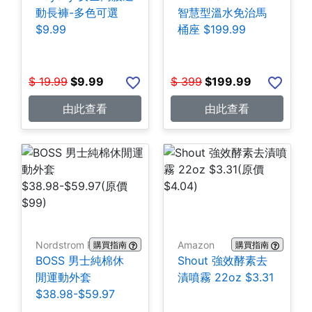
動長褲-多色可選
智慧型溫水免治馬
$9.99
桶座 $199.99
$
19.99
$
9.99
$
399
$
199.99
由此查看
由此查看
Nordstrom Rack
Amazon
購買指南
購買指南
BOSS 男士純棉休
Shout 強效酵素去
閒運動外套
漬噴霧 22oz $3.31
$38.98-$59.97