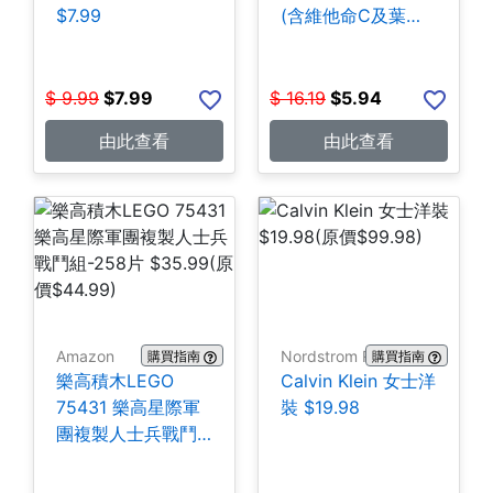
$7.99
(含維他命C及葉酸)
140粒 $5.94
$
9.99
$
7.99
$
16.19
$
5.94
由此查看
由此查看
Amazon
Nordstrom Rack
購買指南
購買指南
樂高積木LEGO
Calvin Klein 女士洋
75431 樂高星際軍
裝 $19.98
團複製人士兵戰鬥
組-258片 $35.99