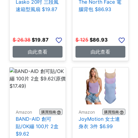
Lasko 20吋 三段風
The North Face 電
速箱型風扇 $19.87
腦背包 $86.93
$
26.38
$
19.87
$
125
$
86.93
由此查看
由此查看
Amazon
Amazon
購買指南
購買指南
BAND-AID 創可
JoyMotion 女士連
貼/OK繃 100片 2盒
身衣 3件 $6.99
$9.62