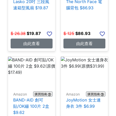
Lasko 20吋 三段風
The North Face 電
速箱型風扇 $19.87
腦背包 $86.93
$
26.38
$
19.87
$
125
$
86.93
由此查看
由此查看
Amazon
Amazon
購買指南
購買指南
BAND-AID 創可
JoyMotion 女士連
貼/OK繃 100片 2盒
身衣 3件 $6.99
$9.62