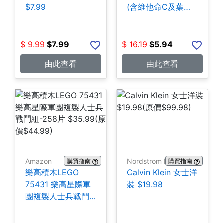
$7.99
(含維他命C及葉酸)
140粒 $5.94
$
9.99
$
7.99
$
16.19
$
5.94
由此查看
由此查看
Amazon
Nordstrom Rack
購買指南
購買指南
樂高積木LEGO
Calvin Klein 女士洋
75431 樂高星際軍
裝 $19.98
團複製人士兵戰鬥
組-258片 $35.99