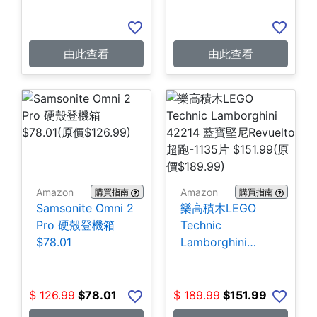
由此查看
由此查看
Amazon
Amazon
購買指南
購買指南
Samsonite Omni 2
樂高積木LEGO
Pro 硬殼登機箱
Technic
$78.01
Lamborghini
42214 藍寶堅尼
Revuelto超跑-1135
片 $151.99
$
126.99
$
78.01
$
189.99
$
151.99