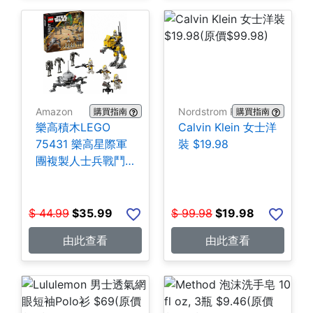
Amazon
Nordstrom Rack
購買指南
購買指南
樂高積木LEGO
Calvin Klein 女士洋
75431 樂高星際軍
裝 $19.98
團複製人士兵戰鬥
組-258片 $35.99
$
44.99
$
35.99
$
99.98
$
19.98
由此查看
由此查看