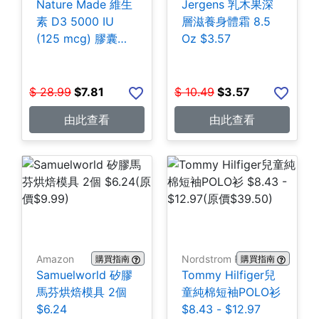
Nature Made 維生
Jergens 乳木果深
素 D3 5000 IU
層滋養身體霜 8.5
(125 mcg) 膠囊
Oz $3.57
180粒 $7.81
$
28.99
$
7.81
$
10.49
$
3.57
由此查看
由此查看
Amazon
Nordstrom Rack
購買指南
購買指南
Samuelworld 矽膠
Tommy Hilfiger兒
馬芬烘焙模具 2個
童純棉短袖POLO衫
$6.24
$8.43 - $12.97