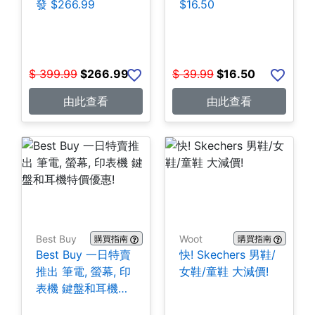
發 $266.99
$16.50
$
399.99
$
266.99
$
39.99
$
16.50
由此查看
由此查看
Best Buy
Woot
購買指南
購買指南
Best Buy 一日特賣
快! Skechers 男鞋/
推出 筆電, 螢幕, 印
女鞋/童鞋 大減價!
表機 鍵盤和耳機特
價優惠!