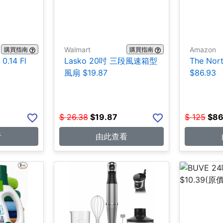
Walmart
Amazon
購買指南
購買指南
.14 Fl
Lasko 20吋 三段風速箱型
The No
風扇 $19.87
$86.93
$
26.38
$
19.87
$
125
$
86
看
由此查看