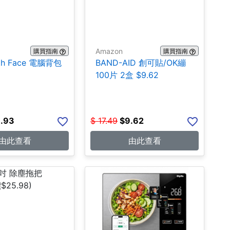
Amazon
購買指南
購買指南
rth Face 電腦背包
BAND-AID 創可貼/OK繃
100片 2盒 $9.62
.93
$
17.49
$
9.62
由此查看
由此查看