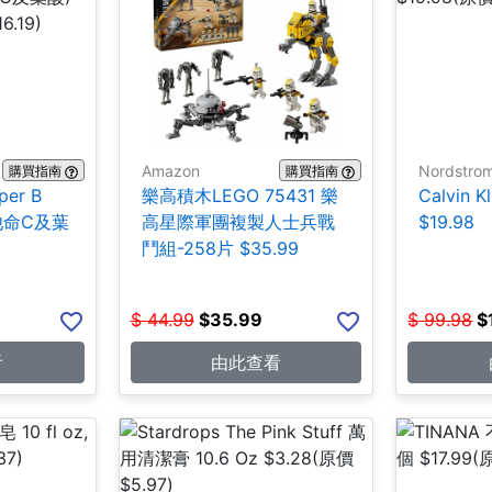
Amazon
Nordstro
購買指南
購買指南
per B
樂高積木LEGO 75431 樂
Calvin 
維他命C及葉
高星際軍團複製人士兵戰
$19.98
鬥組-258片 $35.99
$
44.99
$
35.99
$
99.98
$
看
由此查看