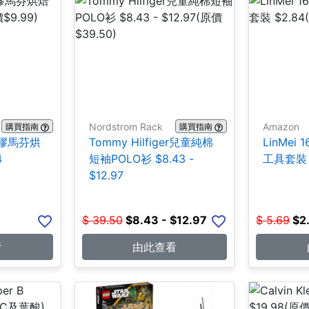
Nordstrom Rack
Amazon
購買指南
購買指南
 矽膠馬芬烘
Tommy Hilfiger兒童純棉
LinMei 
4
短袖POLO衫 $8.43 -
工具套裝 
$12.97
$
39.50
$
8.43 - $12.97
$
5.69
$
2
看
由此查看