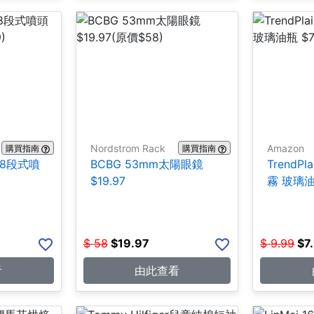
Nordstrom Rack
Amazon
購買指南
購買指南
附8段式噴
BCBG 53mm太陽眼鏡
TrendP
$19.97
霧 玻璃油瓶
$
58
$
19.97
$
9.99
$
7
看
由此查看