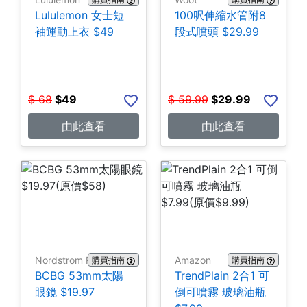
Lululemon 女士短
100呎伸縮水管附8
袖運動上衣 $49
段式噴頭 $29.99
$
68
$
49
$
59.99
$
29.99
由此查看
由此查看
Nordstrom Rack
Amazon
購買指南
購買指南
BCBG 53mm太陽
TrendPlain 2合1 可
眼鏡 $19.97
倒可噴霧 玻璃油瓶