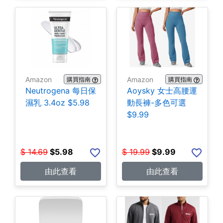
Amazon
Amazon
購買指南
購買指南
Neutrogena 每日保
Aoysky 女士高腰運
濕乳 3.4oz $5.98
動長褲-多色可選
$9.99
$
14.69
$
5.98
$
19.99
$
9.99
由此查看
由此查看