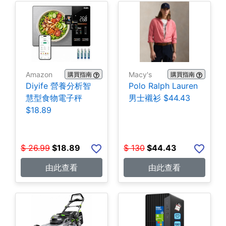
Amazon
Macy's
購買指南
購買指南
Diyife 營養分析智
Polo Ralph Lauren
慧型食物電子秤
男士襯衫 $44.43
$18.89
$
26.99
$
18.89
$
130
$
44.43
由此查看
由此查看