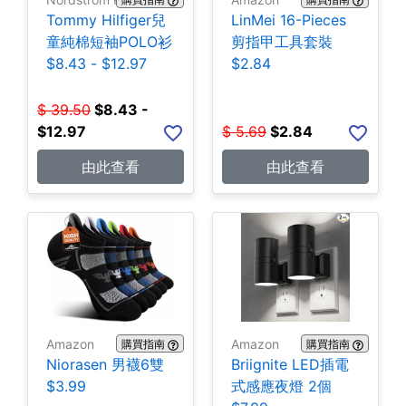
Tommy Hilfiger兒
LinMei 16-Pieces
童純棉短袖POLO衫
剪指甲工具套裝
$8.43 - $12.97
$2.84
$
39.50
$
8.43 -
$12.97
$
5.69
$
2.84
由此查看
由此查看
Amazon
Amazon
購買指南
購買指南
Niorasen 男襪6雙
Briignite LED插電
$3.99
式感應夜燈 2個