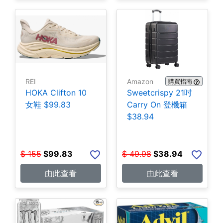
REI
Amazon
購買指南
HOKA Clifton 10
Sweetcrispy 21吋
女鞋 $99.83
Carry On 登機箱
$38.94
$
155
$
99.83
$
49.98
$
38.94
由此查看
由此查看