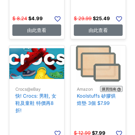
$
8.24
$
4.99
$
29.99
$
25.49
由此查看
由此查看
Crocs@eBay
Amazon
購買指南
快! Crocs: 男鞋, 女
Koolstuffs 矽膠烘
鞋及童鞋 特價再8
焙墊 3個 $7.99
折!
$
12.99
$
7.99