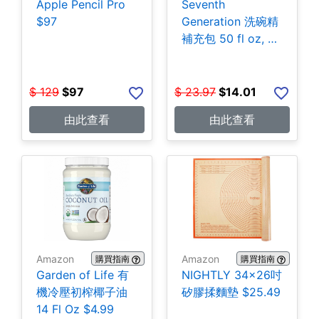
Apple Pencil Pro
Seventh
$97
Generation 洗碗精
補充包 50 fl oz, 3
包 $14.01
$
129
$
97
$
23.97
$
14.01
由此查看
由此查看
Amazon
Amazon
購買指南
購買指南
Garden of Life 有
NIGHTLY 34x26吋
機冷壓初榨椰子油
矽膠揉麵墊 $25.49
14 Fl Oz $4.99