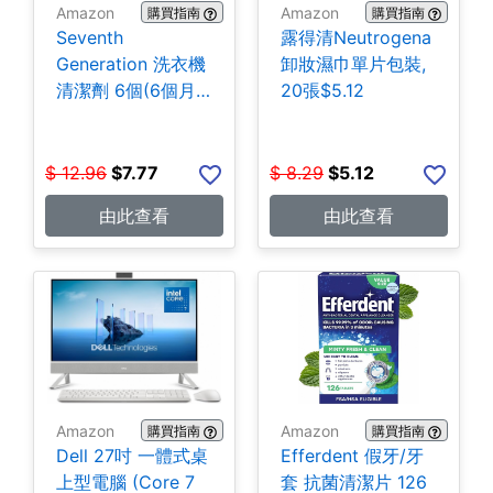
Amazon
Amazon
購買指南
購買指南
Seventh
露得清Neutrogena
Generation 洗衣機
卸妝濕巾單片包裝,
清潔劑 6個(6個月
20張$5.12
份) $7.77
$
12.96
$
7.77
$
8.29
$
5.12
由此查看
由此查看
Amazon
Amazon
購買指南
購買指南
Dell 27吋 一體式桌
Efferdent 假牙/牙
上型電腦 (Core 7
套 抗菌清潔片 126