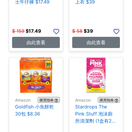
士牛仔褲 $17.49
上衣 $39
$
159
$
17.49
$
58
$
39
由此查看
由此查看
Amazon
Amazon
購買指南
購買指南
Goldfish 小魚餅乾
Stardrops The
30包 $8.36
Pink Stuff 泡沫廁
所清潔劑 (1盒有2
包) $3.28