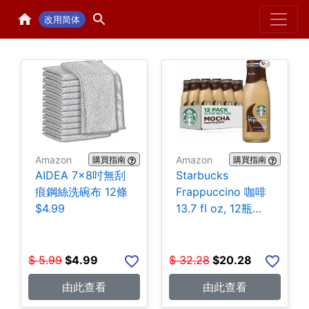
Home
H
改用简体
Amazon
Amazon
購買指南
購買指南
AIDEA 7×8吋無刮
Starbucks
痕鋼絲洗碗布 12條
Frappuccino 咖啡
$4.99
13.7 fl oz, 12瓶
$20.28
$
5.99
$
4.99
$
32.28
$
20.28
由此查看
由此查看