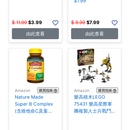
$7.99
$
11.99
$
3.99
$
9.99
$
7.99
由此查看
由此查看
Amazon
Amazon
購買指南
購買指南
Nature Made
樂高積木LEGO
Super B Complex
75431 樂高星際軍
(含維他命C及葉酸)
團複製人士兵戰鬥
140粒 $5.94
組-258片 $35.99