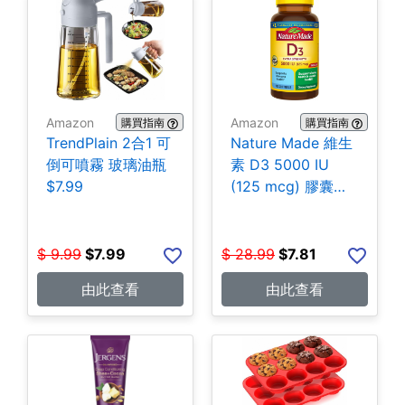
Amazon
Amazon
購買指南
購買指南
TrendPlain 2合1 可
Nature Made 維生
倒可噴霧 玻璃油瓶
素 D3 5000 IU
$7.99
(125 mcg) 膠囊
180粒 $7.81
$
9.99
$
7.99
$
28.99
$
7.81
由此查看
由此查看