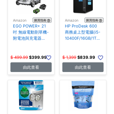
Amazon
Amazon
購買指南
購買指南
EGO POWER+ 21
HP ProDesk 600
吋 無線電動割草機-
商務桌上型電腦(i5-
附電池與充電器
10400F/16GB/1TB
$399.99
SSD) $839.99
$
499.99
$
399.99
$
1,399
$
839.99
由此查看
由此查看