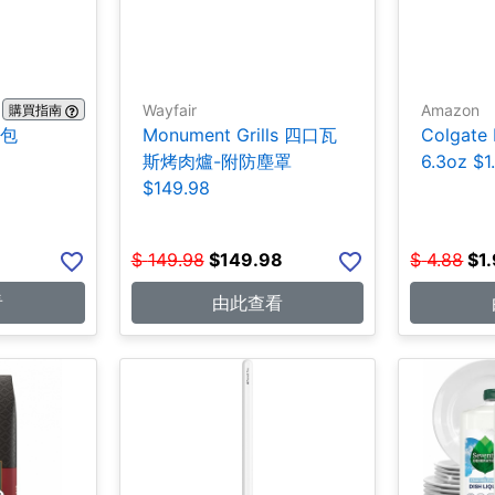
Wayfair
Amazon
購買指南
0包
Monument Grills 四口瓦
Colgate
斯烤肉爐-附防塵罩
6.3oz $1
$149.98
$
149.98
$
149.98
$
4.88
$
1
看
由此查看