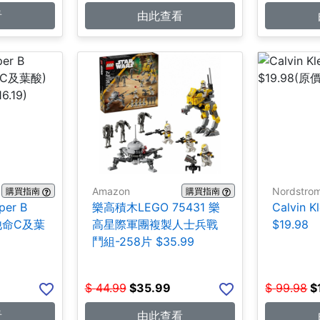
看
由此查看
Amazon
Nordstro
購買指南
購買指南
per B
樂高積木LEGO 75431 樂
Calvin 
維他命C及葉
高星際軍團複製人士兵戰
$19.98
鬥組-258片 $35.99
$
44.99
$
35.99
$
99.98
$
看
由此查看