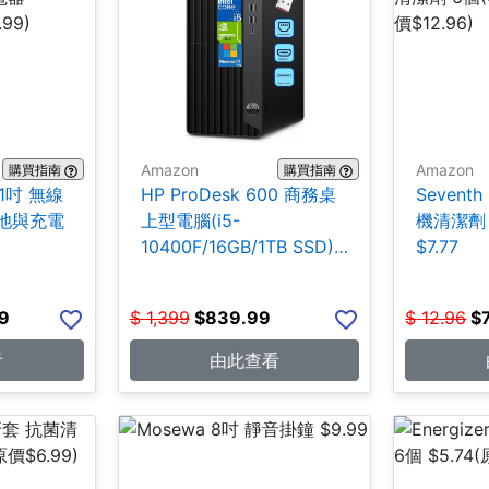
Amazon
Amazon
購買指南
購買指南
21吋 無線
HP ProDesk 600 商務桌
Seventh
池與充電
上型電腦(i5-
機清潔劑 
10400F/16GB/1TB SSD)
$7.77
$839.99
9
$
1,399
$
839.99
$
12.96
$
看
由此查看