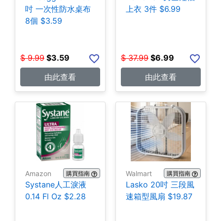
吋 一次性防水桌布
上衣 3件 $6.99
8個 $3.59
$
9.99
$
3.59
$
37.99
$
6.99
由此查看
由此查看
Amazon
Walmart
購買指南
購買指南
Systane人工淚液
Lasko 20吋 三段風
0.14 Fl Oz $2.28
速箱型風扇 $19.87