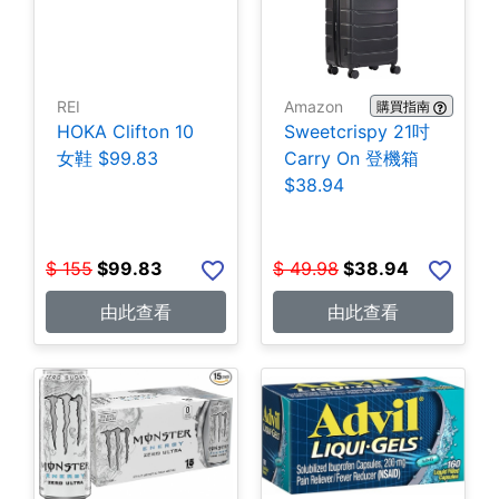
REI
Amazon
購買指南
HOKA Clifton 10
Sweetcrispy 21吋
女鞋 $99.83
Carry On 登機箱
$38.94
$
155
$
99.83
$
49.98
$
38.94
由此查看
由此查看