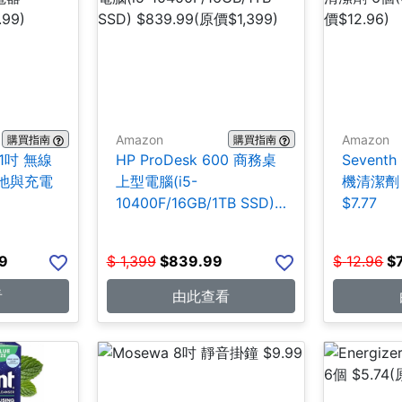
Amazon
Amazon
購買指南
購買指南
21吋 無線
HP ProDesk 600 商務桌
Seventh
池與充電
上型電腦(i5-
機清潔劑 
10400F/16GB/1TB SSD)
$7.77
$839.99
9
$
1,399
$
839.99
$
12.96
$
看
由此查看