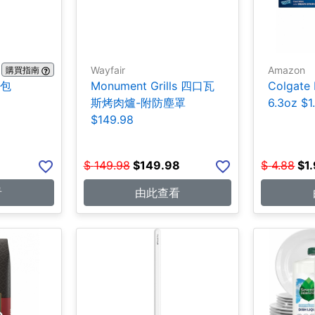
Wayfair
Amazon
購買指南
0包
Monument Grills 四口瓦
Colgate
斯烤肉爐-附防塵罩
6.3oz $1
$149.98
$
149.98
$
149.98
$
4.88
$
1
看
由此查看