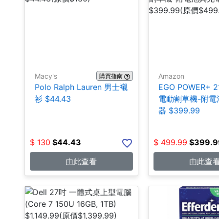
Macy's
Amazon
購買指南
Polo Ralph Lauren 男士襯
EGO POWER+ 
衫 $44.43
電動割草機-附電
器 $399.99
$
130
$
44.43
$
499.99
$
399.9
由此查看
由此查