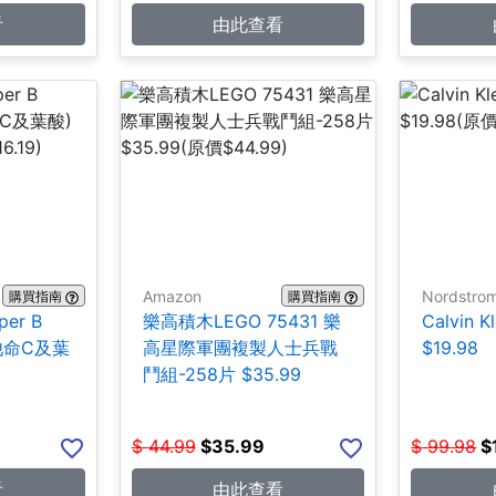
看
由此查看
Amazon
Nordstro
購買指南
購買指南
per B
樂高積木LEGO 75431 樂
Calvin 
維他命C及葉
高星際軍團複製人士兵戰
$19.98
鬥組-258片 $35.99
$
44.99
$
35.99
$
99.98
$
看
由此查看