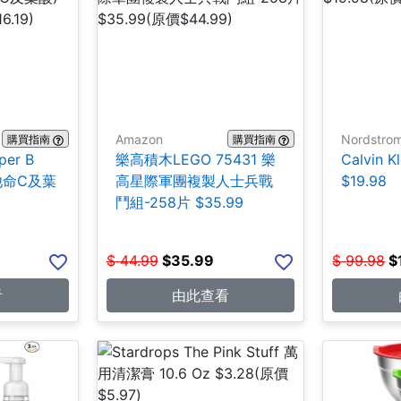
Amazon
Nordstro
購買指南
購買指南
per B
樂高積木LEGO 75431 樂
Calvin 
維他命C及葉
高星際軍團複製人士兵戰
$19.98
鬥組-258片 $35.99
$
44.99
$
35.99
$
99.98
$
看
由此查看