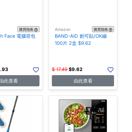
Amazon
購買指南
購買指南
rth Face 電腦背包
BAND-AID 創可貼/OK繃
100片 2盒 $9.62
.93
$
17.49
$
9.62
由此查看
由此查看