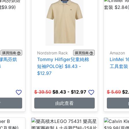
Nordstrom Rack
Amazon
購買指南
購買指南
 矽膠馬芬烘
Tommy Hilfiger兒童純棉
LinMei 
4
短袖POLO衫 $8.43 -
工具套裝 
$12.97
$
39.50
$
8.43 - $12.97
$
5.69
$
2
看
由此查看