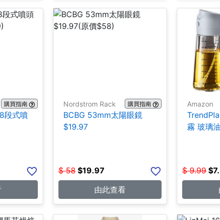
Nordstrom Rack
Amazon
購買指南
購買指南
附8段式噴
BCBG 53mm太陽眼鏡
TrendP
$19.97
霧 玻璃油瓶
$
58
$
19.97
$
9.99
$
7
看
由此查看