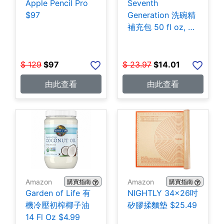
Apple Pencil Pro
Seventh
$97
Generation 洗碗精
補充包 50 fl oz, 3
包 $14.01
$
129
$
97
$
23.97
$
14.01
由此查看
由此查看
Amazon
Amazon
購買指南
購買指南
Garden of Life 有
NIGHTLY 34x26吋
機冷壓初榨椰子油
矽膠揉麵墊 $25.49
14 Fl Oz $4.99