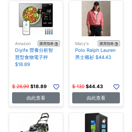
Amazon
Macy's
購買指南
購買指南
Diyife 營養分析智
Polo Ralph Lauren
慧型食物電子秤
男士襯衫 $44.43
$18.89
$
26.99
$
18.89
$
130
$
44.43
由此查看
由此查看