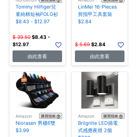
Tommy Hilfiger兒
LinMei 16-Pieces
童純棉短袖POLO衫
剪指甲工具套裝
$8.43 - $12.97
$2.84
$
39.50
$
8.43 -
$12.97
$
5.69
$
2.84
由此查看
由此查看
Amazon
Amazon
購買指南
購買指南
Niorasen 男襪6雙
Briignite LED插電
$3.99
式感應夜燈 2個