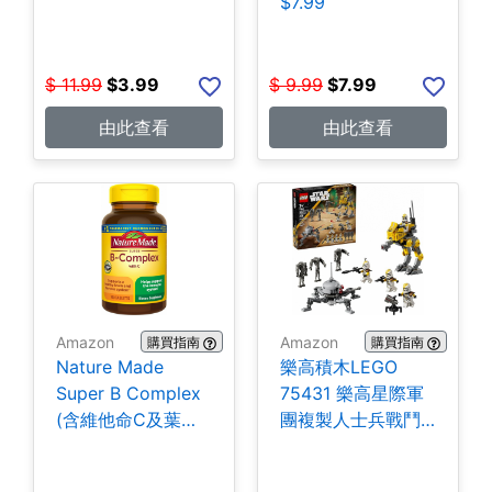
$7.99
$
11.99
$
3.99
$
9.99
$
7.99
由此查看
由此查看
Amazon
Amazon
購買指南
購買指南
Nature Made
樂高積木LEGO
Super B Complex
75431 樂高星際軍
(含維他命C及葉酸)
團複製人士兵戰鬥
140粒 $5.94
組-258片 $35.99