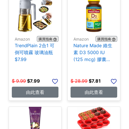
Amazon
Amazon
購買指南
購買指南
TrendPlain 2合1 可
Nature Made 維生
倒可噴霧 玻璃油瓶
素 D3 5000 IU
$7.99
(125 mcg) 膠囊
180粒 $7.81
$
9.99
$
7.99
$
28.99
$
7.81
由此查看
由此查看