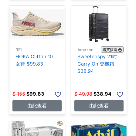
REI
Amazon
購買指南
HOKA Clifton 10
Sweetcrispy 21吋
女鞋 $99.83
Carry On 登機箱
$38.94
$
155
$
99.83
$
49.98
$
38.94
由此查看
由此查看