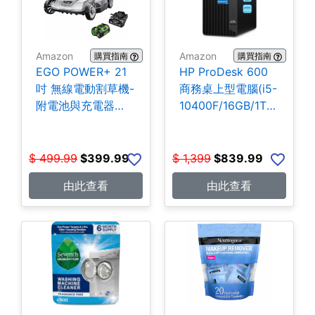
Amazon
Amazon
購買指南
購買指南
EGO POWER+ 21
HP ProDesk 600
吋 無線電動割草機-
商務桌上型電腦(i5-
附電池與充電器
10400F/16GB/1TB
$399.99
SSD) $839.99
$
499.99
$
399.99
$
1,399
$
839.99
由此查看
由此查看