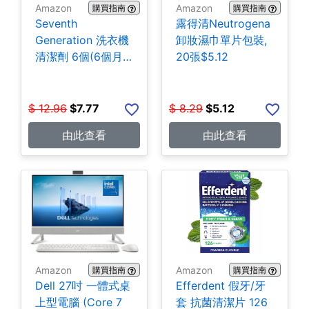
Amazon
Amazon
購買指南
購買指南
Seventh
露得清Neutrogena
Generation 洗衣機
卸妝濕巾單片包裝,
清潔劑 6個(6個月
20張$5.12
份) $7.77
$
12.96
$
7.77
$
8.29
$
5.12
由此查看
由此查看
Amazon
Amazon
購買指南
購買指南
Dell 27吋 一體式桌
Efferdent 假牙/牙
上型電腦 (Core 7
套 抗菌清潔片 126