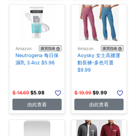
Amazon
Amazon
購買指南
購買指南
Neutrogena 每日保
Aoysky 女士高腰運
濕乳 3.4oz $5.98
動長褲-多色可選
$9.99
$
14.69
$
5.98
$
19.99
$
9.99
由此查看
由此查看