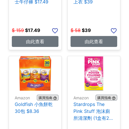
士牛仔褲 $17.49
上衣 $39
$
159
$
17.49
$
58
$
39
由此查看
由此查看
Amazon
Amazon
購買指南
購買指南
Goldfish 小魚餅乾
Stardrops The
30包 $8.36
Pink Stuff 泡沫廁
所清潔劑 (1盒有2
包) $3.28