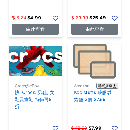
$
8.24
$
4.99
$
29.99
$
25.49
由此查看
由此查看
Crocs@eBay
Amazon
購買指南
快! Crocs: 男鞋, 女
Koolstuffs 矽膠烘
鞋及童鞋 特價再8
焙墊 3個 $7.99
折!
$
12.99
$
7.99