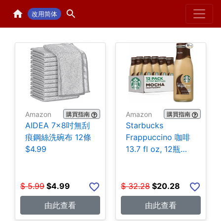
Home
H
改用简体
Amazon
Amazon
購買指南
購買指南
AIDEA 7×8吋無刮
Starbucks
痕鋼絲洗碗布 12條
Frappuccino 咖啡
$4.99
13.7 fl oz, 12瓶
$20.28
$
5.99
$
4.99
$
32.28
$
20.28
由此查看
由此查看