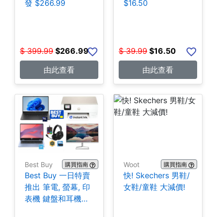
發 $266.99
$16.50
$
399.99
$
266.99
$
39.99
$
16.50
由此查看
由此查看
Best Buy
Woot
購買指南
購買指南
Best Buy 一日特賣
快! Skechers 男鞋/
推出 筆電, 螢幕, 印
女鞋/童鞋 大減價!
表機 鍵盤和耳機特
價優惠!