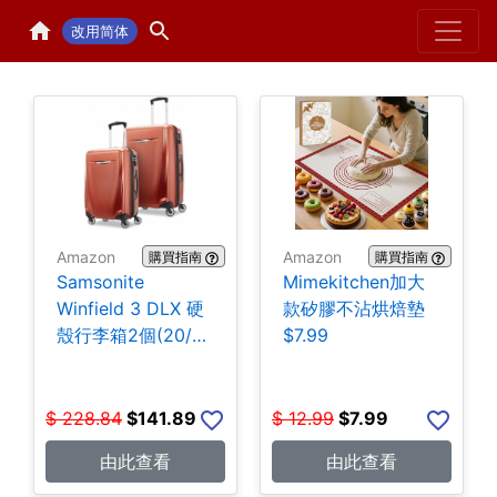
Home
H
改用简体
Amazon
Amazon
購買指南
購買指南
Samsonite
Mimekitchen加大
Winfield 3 DLX 硬
款矽膠不沾烘焙墊
殼行李箱2個(20/25
$7.99
吋) $141.89
$
228.84
$
141.89
$
12.99
$
7.99
由此查看
由此查看