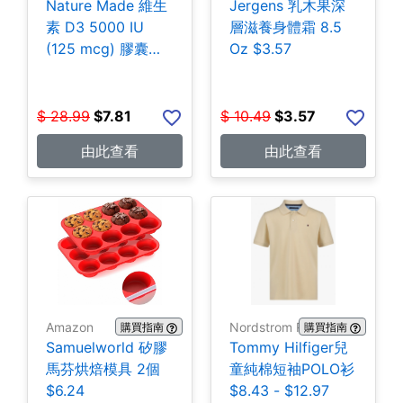
Nature Made 維生
Jergens 乳木果深
素 D3 5000 IU
層滋養身體霜 8.5
(125 mcg) 膠囊
Oz $3.57
180粒 $7.81
$
28.99
$
7.81
$
10.49
$
3.57
由此查看
由此查看
Amazon
Nordstrom Rack
購買指南
購買指南
Samuelworld 矽膠
Tommy Hilfiger兒
馬芬烘焙模具 2個
童純棉短袖POLO衫
$6.24
$8.43 - $12.97