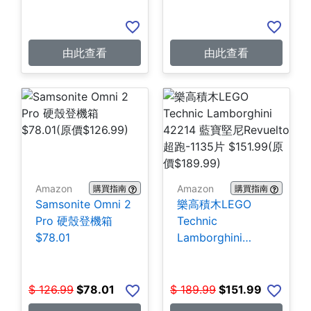
由此查看
由此查看
Amazon
Amazon
購買指南
購買指南
Samsonite Omni 2
樂高積木LEGO
Pro 硬殼登機箱
Technic
$78.01
Lamborghini
42214 藍寶堅尼
Revuelto超跑-1135
片 $151.99
$
126.99
$
78.01
$
189.99
$
151.99