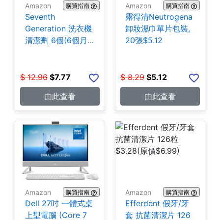
Amazon
Amazon
購買指南
購買指南
Seventh
露得清Neutrogena
Generation 洗衣機
卸妝濕巾單片包裝,
清潔劑 6個(6個月
20張$5.12
份) $7.77
$
12.96
$
7.77
$
8.29
$
5.12
由此查看
由此查看
Amazon
Amazon
購買指南
購買指南
Dell 27吋 一體式桌
Efferdent 假牙/牙
上型電腦 (Core 7
套 抗菌清潔片 126