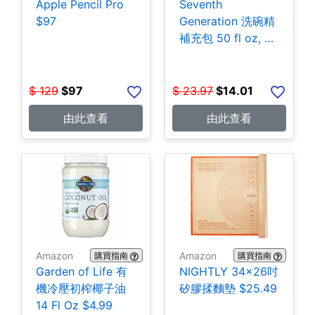
Apple Pencil Pro
Seventh
$97
Generation 洗碗精
補充包 50 fl oz, 3
包 $14.01
$
129
$
97
$
23.97
$
14.01
由此查看
由此查看
Amazon
Amazon
購買指南
購買指南
Garden of Life 有
NIGHTLY 34x26吋
機冷壓初榨椰子油
矽膠揉麵墊 $25.49
14 Fl Oz $4.99