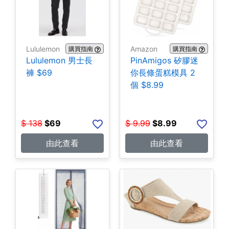
Lululemon
Amazon
購買指南
購買指南
Lululemon 男士長
PinAmigos 矽膠迷
褲 $69
你長條蛋糕模具 2
個 $8.99
$
138
$
69
$
9.99
$
8.99
由此查看
由此查看