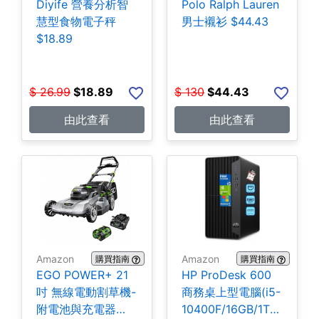
Diyife 營養分析智
Polo Ralph Lauren
慧型食物電子秤
男士襯衫 $44.43
$18.89
$
26.99
$
18.89
$
130
$
44.43
由此查看
由此查看
Amazon
Amazon
購買指南
購買指南
EGO POWER+ 21
HP ProDesk 600
吋 無線電動割草機-
商務桌上型電腦(i5-
附電池與充電器
10400F/16GB/1TB