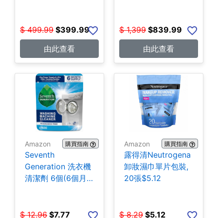
$399.99
SSD) $839.99
$
499.99
$
399.99
$
1,399
$
839.99
由此查看
由此查看
Amazon
Amazon
購買指南
購買指南
Seventh
露得清Neutrogena
Generation 洗衣機
卸妝濕巾單片包裝,
清潔劑 6個(6個月
20張$5.12
份) $7.77
$
12.96
$
7.77
$
8.29
$
5.12