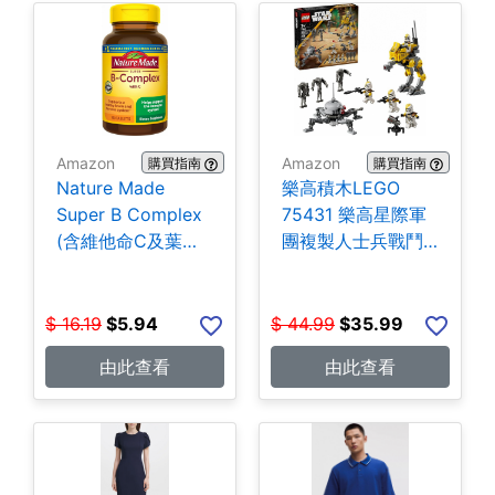
Amazon
Amazon
購買指南
購買指南
Nature Made
樂高積木LEGO
Super B Complex
75431 樂高星際軍
(含維他命C及葉酸)
團複製人士兵戰鬥
140粒 $5.94
組-258片 $35.99
$
16.19
$
5.94
$
44.99
$
35.99
由此查看
由此查看