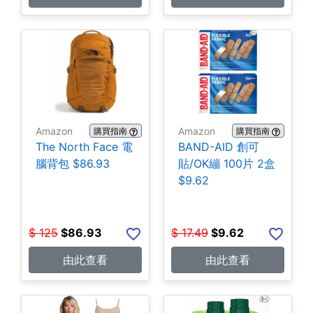
Amazon
Amazon
購買指南
購買指南
The North Face 電
BAND-AID 創可
腦背包 $86.93
貼/OK繃 100片 2盒
$9.62
$
125
$
86.93
$
17.49
$
9.62
由此查看
由此查看