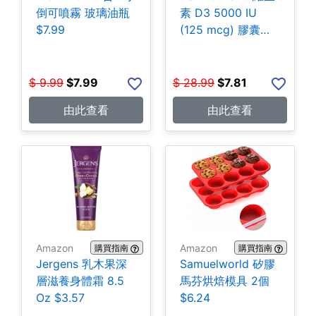
倒可噴霧 玻璃油瓶
素 D3 5000 IU
$7.99
(125 mcg) 膠囊
180粒 $7.81
$
9.99
$
7.99
$
28.99
$
7.81
由此查看
由此查看
Amazon
Amazon
購買指南
購買指南
Jergens 乳木果深
Samuelworld 矽膠
層滋養身體霜 8.5
馬芬烘焙模具 2個
Oz $3.57
$6.24