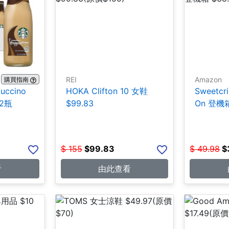
REI
Amazon
購買指南
puccino
HOKA Clifton 10 女鞋
Sweetcr
12瓶
$99.83
On 登機箱
$
155
$
99.83
$
49.98
$
看
由此查看