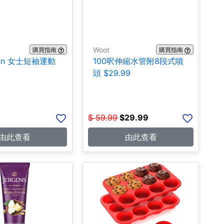
Woot
購買指南
購買指南
emon 女士短袖運動
100呎伸縮水管附8段式噴
9
頭 $29.99
$
59.99
$
29.99
由此查看
由此查看