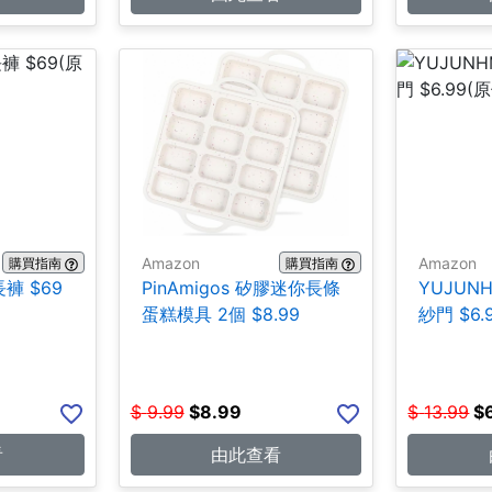
Amazon
Amazon
購買指南
購買指南
長褲 $69
PinAmigos 矽膠迷你長條
YUJUN
蛋糕模具 2個 $8.99
紗門 $6.
$
9.99
$
8.99
$
13.99
$
看
由此查看