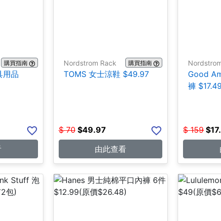
Nordstrom Rack
Nordstro
購買指南
購買指南
文具用品
TOMS 女士涼鞋 $49.97
Good A
褲 $17.4
$
70
$
49.97
$
159
$
17
看
由此查看