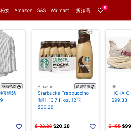
0
錢秘笈
Amazon
S&S
Walmart
折扣碼
Amazon
REI
購買指南
購買指南
無刮痕鋼絲
Starbucks Frappuccino
HOKA Cl
9
咖啡 13.7 fl oz, 12瓶
$99.83
$20.28
$
32.28
$
20.28
$
155
$
99