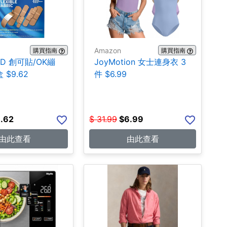
Amazon
購買指南
購買指南
ID 創可貼/OK繃
JoyMotion 女士連身衣 3
 $9.62
件 $6.99
.62
$
31.99
$
6.99
由此查看
由此查看