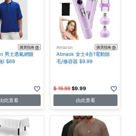
Amazon
購買指南
購買指南
emon 男士透氣網眼
Abnaok 女士4合1電動除
衫 $69
毛/修容器 $9.99
$
19.99
$
9.99
由此查看
由此查看