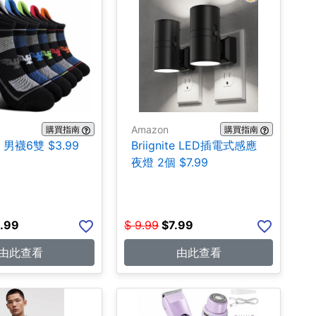
Amazon
購買指南
購買指南
n 男襪6雙 $3.99
Briignite LED插電式感應
夜燈 2個 $7.99
.99
$
9.99
$
7.99
由此查看
由此查看