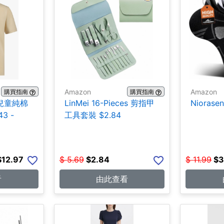
Amazon
Amazon
購買指南
購買指南
er兒童純棉
LinMei 16-Pieces 剪指甲
Niorase
3 -
工具套裝 $2.84
$12.97
$
5.69
$
2.84
$
11.99
$
3
看
由此查看