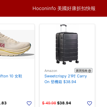
Home
H
Hoconinfo 美國好康折扣快報
Amazon
購買指南
ifton 10 女鞋
Sweetcrispy 21吋 Carry
On 登機箱 $38.94
.83
$
49.98
$
38.94