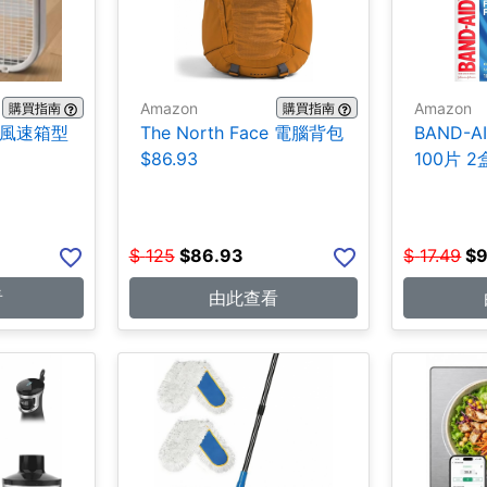
Amazon
Amazon
購買指南
購買指南
三段風速箱型
The North Face 電腦背包
BAND-A
$86.93
100片 2盒
$
125
$
86.93
$
17.49
$
9
看
由此查看