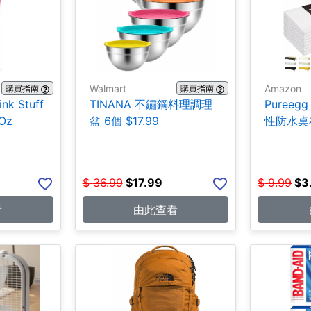
Walmart
Amazon
購買指南
購買指南
ink Stuff
TINANA 不鏽鋼料理調理
Pureegg
Oz
盆 6個 $17.99
性防水桌布
$
36.99
$
17.99
$
9.99
$
3
看
由此查看