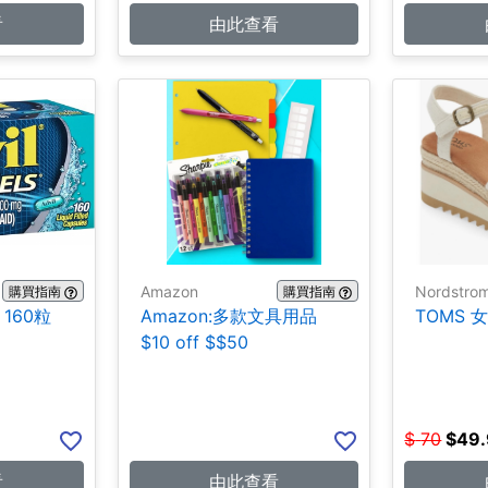
看
由此查看
Amazon
Nordstro
購買指南
購買指南
 160粒
Amazon:多款文具用品
TOMS 女
$10 off $$50
$
70
$
49
看
由此查看