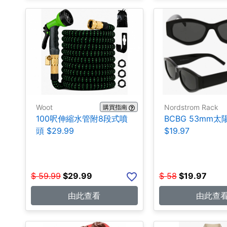
Woot
Nordstrom Rack
購買指南
100呎伸縮水管附8段式噴
BCBG 53mm太
頭 $29.99
$19.97
$
59.99
$
29.99
$
58
$
19.97
由此查看
由此查