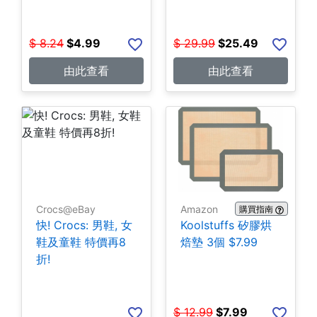
$
8.24
$
4.99
$
29.99
$
25.49
由此查看
由此查看
Crocs@eBay
Amazon
購買指南
快! Crocs: 男鞋, 女
Koolstuffs 矽膠烘
鞋及童鞋 特價再8
焙墊 3個 $7.99
折!
$
12.99
$
7.99