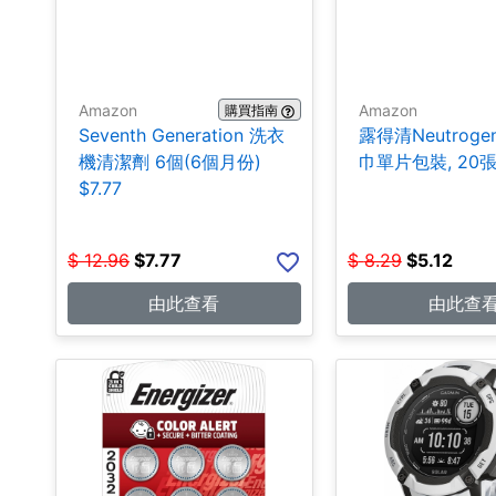
Amazon
Amazon
購買指南
Seventh Generation 洗衣
露得清Neutroge
機清潔劑 6個(6個月份)
巾單片包裝, 20張$
$7.77
$
12.96
$
7.77
$
8.29
$
5.12
由此查看
由此查