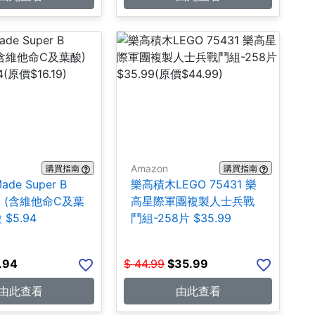
Amazon
購買指南
購買指南
Made Super B
樂高積木LEGO 75431 樂
ex (含維他命C及葉
高星際軍團複製人士兵戰
 $5.94
鬥組-258片 $35.99
.94
$
44.99
$
35.99
由此查看
由此查看