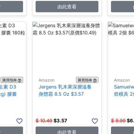
看
由此查看
Amazon
Amazon
購買指南
購買指南
維生素 D3
Jergens 乳木果深層滋養
Samuel
mcg) 膠囊
身體霜 8.5 Oz $3.57
焙模具 2個
$
10.49
$
3.57
$
9.99
$
6
看
由此查看