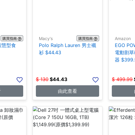
Macy's
Amazon
購買指南
購買指南
析智慧型食
Polo Ralph Lauren 男士襯
EGO PO
衫 $44.43
電動割草
器 $399.
$
130
$
44.43
$
499.99
看
由此查看