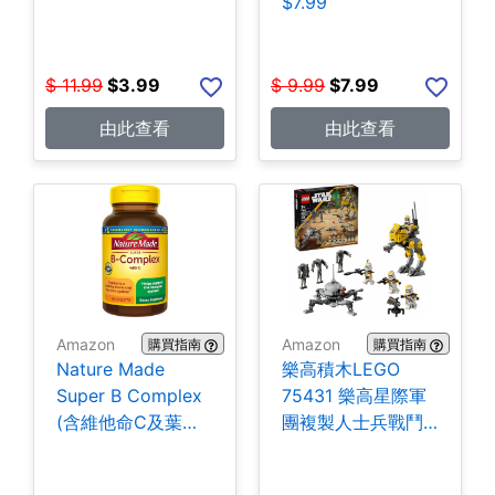
$7.99
$
11.99
$
3.99
$
9.99
$
7.99
由此查看
由此查看
Amazon
Amazon
購買指南
購買指南
Nature Made
樂高積木LEGO
Super B Complex
75431 樂高星際軍
(含維他命C及葉酸)
團複製人士兵戰鬥
140粒 $5.94
組-258片 $35.99