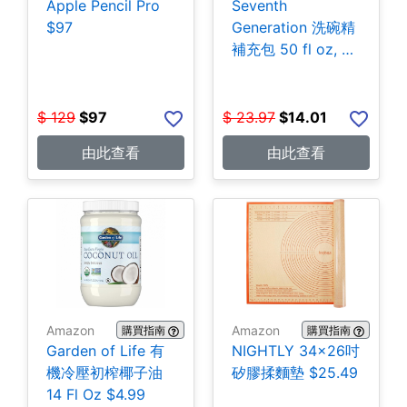
Apple Pencil Pro
Seventh
$97
Generation 洗碗精
補充包 50 fl oz, 3
包 $14.01
$
129
$
97
$
23.97
$
14.01
由此查看
由此查看
Amazon
Amazon
購買指南
購買指南
Garden of Life 有
NIGHTLY 34x26吋
機冷壓初榨椰子油
矽膠揉麵墊 $25.49
14 Fl Oz $4.99