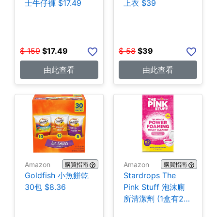
士牛仔褲 $17.49
上衣 $39
$
159
$
17.49
$
58
$
39
由此查看
由此查看
Amazon
Amazon
購買指南
購買指南
Goldfish 小魚餅乾
Stardrops The
30包 $8.36
Pink Stuff 泡沫廁
所清潔劑 (1盒有2
包) $3.28