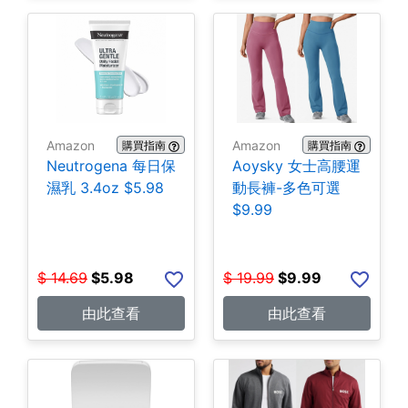
Amazon
Amazon
購買指南
購買指南
Neutrogena 每日保
Aoysky 女士高腰運
濕乳 3.4oz $5.98
動長褲-多色可選
$9.99
$
14.69
$
5.98
$
19.99
$
9.99
由此查看
由此查看