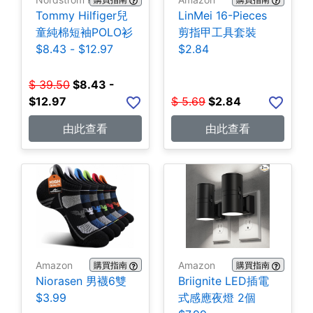
Tommy Hilfiger兒
LinMei 16-Pieces
童純棉短袖POLO衫
剪指甲工具套裝
$8.43 - $12.97
$2.84
$
39.50
$
8.43 -
$12.97
$
5.69
$
2.84
由此查看
由此查看
Amazon
Amazon
購買指南
購買指南
Niorasen 男襪6雙
Briignite LED插電
$3.99
式感應夜燈 2個