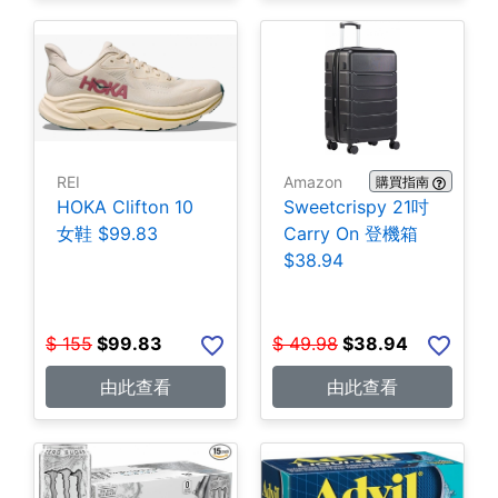
REI
Amazon
購買指南
HOKA Clifton 10
Sweetcrispy 21吋
女鞋 $99.83
Carry On 登機箱
$38.94
$
155
$
99.83
$
49.98
$
38.94
由此查看
由此查看