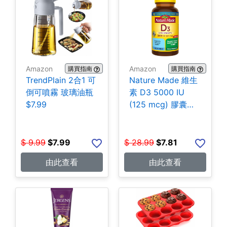
Amazon
Amazon
購買指南
購買指南
TrendPlain 2合1 可
Nature Made 維生
倒可噴霧 玻璃油瓶
素 D3 5000 IU
$7.99
(125 mcg) 膠囊
180粒 $7.81
$
9.99
$
7.99
$
28.99
$
7.81
由此查看
由此查看