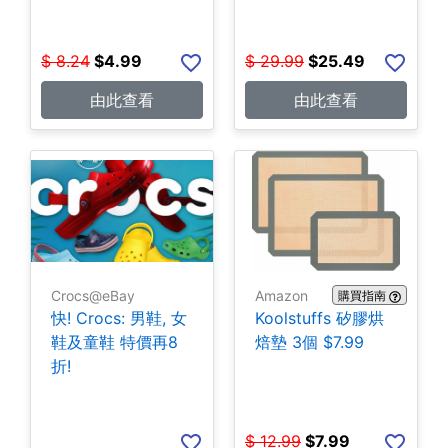
$
8.24
$
4.99
$
29.99
$
25.49
由此查看
由此查看
Crocs@eBay
Amazon
購買指南
快! Crocs: 男鞋, 女
Koolstuffs 矽膠烘
鞋及童鞋 特價再8
焙墊 3個 $7.99
折!
$
12.99
$
7.99