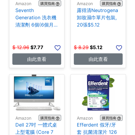
Amazon
Amazon
購買指南
購買指南
Seventh
露得清Neutrogena
Generation 洗衣機
卸妝濕巾單片包裝,
清潔劑 6個(6個月
20張$5.12
份) $7.77
$
12.96
$
7.77
$
8.29
$
5.12
由此查看
由此查看
Amazon
Amazon
購買指南
購買指南
Dell 27吋 一體式桌
Efferdent 假牙/牙
上型電腦 (Core 7
套 抗菌清潔片 126