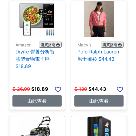
Amazon
Macy's
購買指南
購買指南
Diyife 營養分析智
Polo Ralph Lauren
慧型食物電子秤
男士襯衫 $44.43
$18.89
$
26.99
$
18.89
$
130
$
44.43
由此查看
由此查看