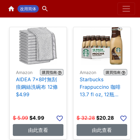
Home
H
改用简体
Amazon
Amazon
購買指南
購買指南
AIDEA 7×8吋無刮
Starbucks
痕鋼絲洗碗布 12條
Frappuccino 咖啡
$4.99
13.7 fl oz, 12瓶
$20.28
$
5.99
$
4.99
$
32.28
$
20.28
由此查看
由此查看