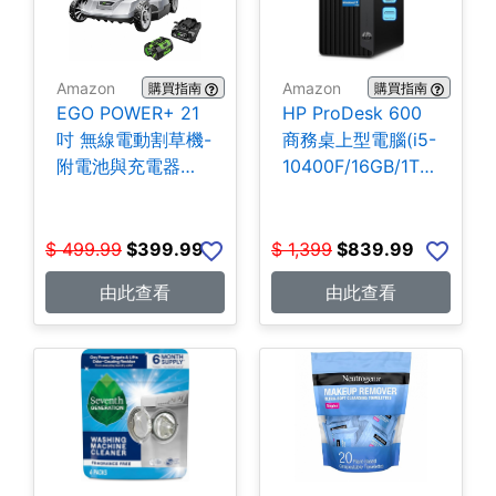
Amazon
Amazon
購買指南
購買指南
EGO POWER+ 21
HP ProDesk 600
吋 無線電動割草機-
商務桌上型電腦(i5-
附電池與充電器
10400F/16GB/1TB
$399.99
SSD) $839.99
$
499.99
$
399.99
$
1,399
$
839.99
由此查看
由此查看