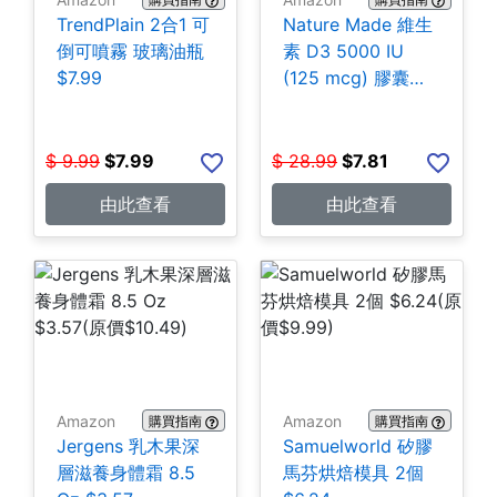
TrendPlain 2合1 可
Nature Made 維生
倒可噴霧 玻璃油瓶
素 D3 5000 IU
$7.99
(125 mcg) 膠囊
180粒 $7.81
$
9.99
$
7.99
$
28.99
$
7.81
由此查看
由此查看
Amazon
Amazon
購買指南
購買指南
Jergens 乳木果深
Samuelworld 矽膠
層滋養身體霜 8.5
馬芬烘焙模具 2個