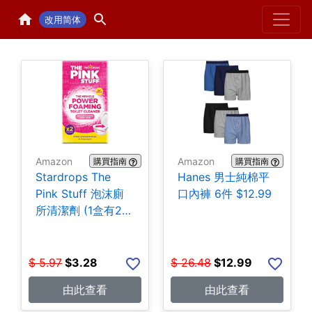
Home
H
改用简体
Amazon
Amazon
購買指南
購買指南
Stardrops The
Hanes 男士純棉平
Pink Stuff 泡沫廁
口內褲 6件 $12.99
所清潔劑 (1盒有2
包) $3.28
$
5.97
$
3.28
$
26.48
$
12.99
由此查看
由此查看