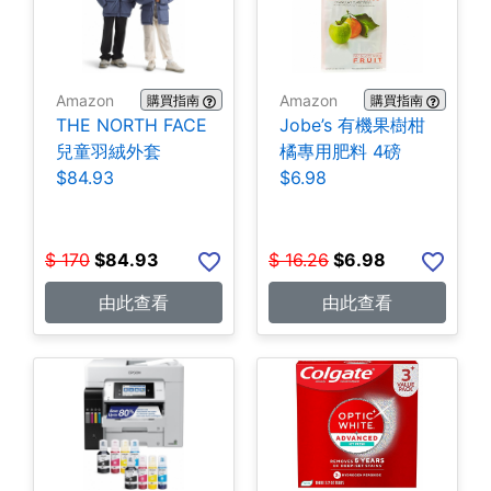
Amazon
Amazon
購買指南
購買指南
THE NORTH FACE
Jobe’s 有機果樹柑
兒童羽絨外套
橘專用肥料 4磅
$84.93
$6.98
$
170
$
84.93
$
16.26
$
6.98
由此查看
由此查看