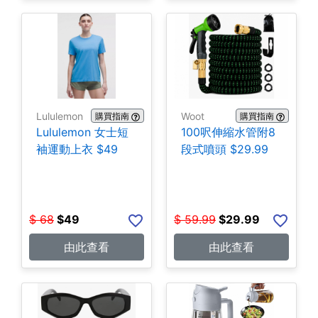
Lululemon
Woot
購買指南
購買指南
Lululemon 女士短
100呎伸縮水管附8
袖運動上衣 $49
段式噴頭 $29.99
$
68
$
49
$
59.99
$
29.99
由此查看
由此查看