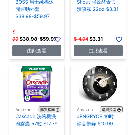
BOSS 男士純棉休
Shout 強效酵素去
閒運動外套
漬噴霧 22oz $3.31
$38.98-$59.97
$
99
$
38.98-$59.97
$
4.04
$
3.31
由此查看
由此查看
Amazon
Amazon
購買指南
購買指南
Cascade 洗碗機洗
JENGRYOE 10吋
碗膠囊 57粒 $17.79
靜音掛鐘 $10.99