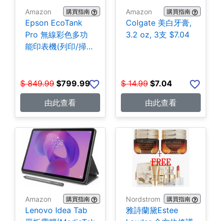
Amazon
Amazon
購買指南
購買指南
Epson EcoTank
Colgate 美白牙膏,
Pro 無線彩色多功
3.2 oz, 3支 $7.04
能印表機(列印/掃
描/影印/傳真)
$799.99
$
849.99
$
799.99
$
14.99
$
7.04
由此查看
由此查看
Amazon
Nordstrom
購買指南
購買指南
Lenovo Idea Tab
雅詩蘭黛Estee