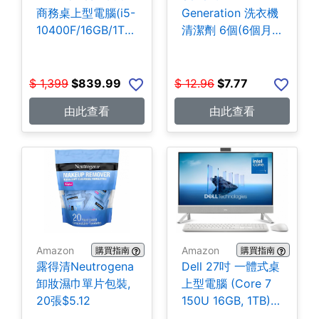
商務桌上型電腦(i5-
Generation 洗衣機
10400F/16GB/1TB
清潔劑 6個(6個月
SSD) $839.99
份) $7.77
$
1,399
$
839.99
$
12.96
$
7.77
由此查看
由此查看
Amazon
Amazon
購買指南
購買指南
露得清Neutrogena
Dell 27吋 一體式桌
卸妝濕巾單片包裝,
上型電腦 (Core 7
20張$5.12
150U 16GB, 1TB)
$1,149.99