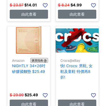
$
23.97
$
14.01
$
8.24
$
4.99
由此查看
由此查看
Amazon
Crocs@eBay
購買指南
NIGHTLY 34x26吋
快! Crocs: 男鞋, 女
矽膠揉麵墊 $25.49
鞋及童鞋 特價再8
折!
$
29.99
$
25.49
由此查看
由此查看