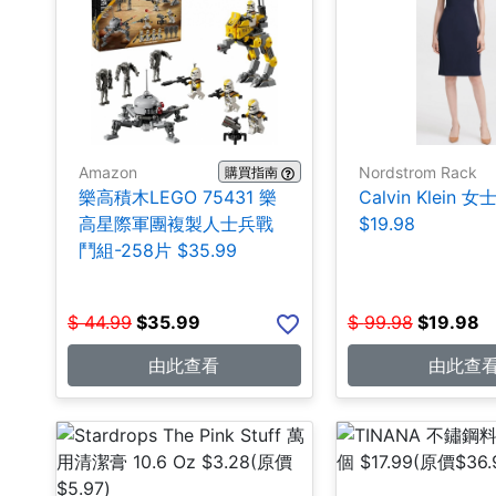
Amazon
Nordstrom Rack
購買指南
樂高積木LEGO 75431 樂
Calvin Klein 
高星際軍團複製人士兵戰
$19.98
鬥組-258片 $35.99
$
44.99
$
35.99
$
99.98
$
19.98
由此查看
由此查