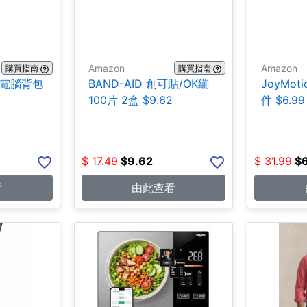
Amazon
Amazon
購買指南
購買指南
ce 電腦背包
BAND-AID 創可貼/OK繃
JoyMot
100片 2盒 $9.62
件 $6.99
$
17.49
$
9.62
$
31.99
$
看
由此查看