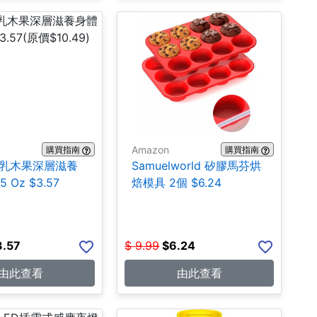
Amazon
購買指南
購買指南
ns 乳木果深層滋養
Samuelworld 矽膠馬芬烘
 Oz $3.57
焙模具 2個 $6.24
3.57
$
9.99
$
6.24
由此查看
由此查看