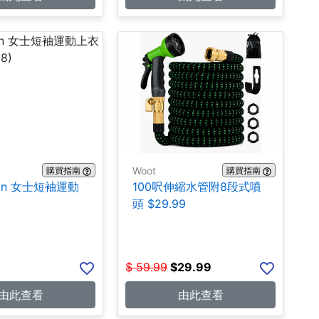
Woot
購買指南
購買指南
emon 女士短袖運動
100呎伸縮水管附8段式噴
9
頭 $29.99
$
59.99
$
29.99
由此查看
由此查看