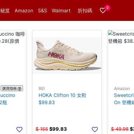
0
錢秘笈
Amazon
S&S
Walmart
折扣碼
REI
Amazon
購買指南
puccino
HOKA Clifton 10 女鞋
Sweetcr
12瓶
$99.83
On 登機箱
$
155
$
99.83
$
49.98
$