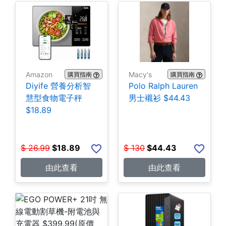
Amazon
Macy's
購買指南
購買指南
Diyife 營養分析智
Polo Ralph Lauren
慧型食物電子秤
男士襯衫 $44.43
$18.89
$
26.99
$
18.89
$
130
$
44.43
由此查看
由此查看