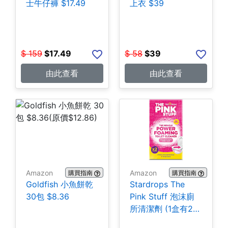
士牛仔褲 $17.49
上衣 $39
$
159
$
17.49
$
58
$
39
由此查看
由此查看
Amazon
Amazon
購買指南
購買指南
Goldfish 小魚餅乾
Stardrops The
30包 $8.36
Pink Stuff 泡沫廁
所清潔劑 (1盒有2
包) $3.28