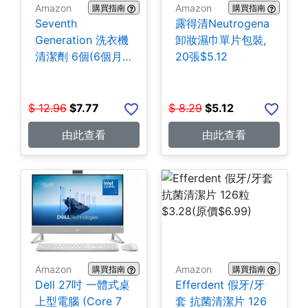
Amazon
Amazon
購買指南
購買指南
Seventh
露得清Neutrogena
Generation 洗衣機
卸妝濕巾單片包裝,
清潔劑 6個(6個月
20張$5.12
份) $7.77
$
12.96
$
7.77
$
8.29
$
5.12
由此查看
由此查看
Amazon
Amazon
購買指南
購買指南
Dell 27吋 一體式桌
Efferdent 假牙/牙
上型電腦 (Core 7
套 抗菌清潔片 126