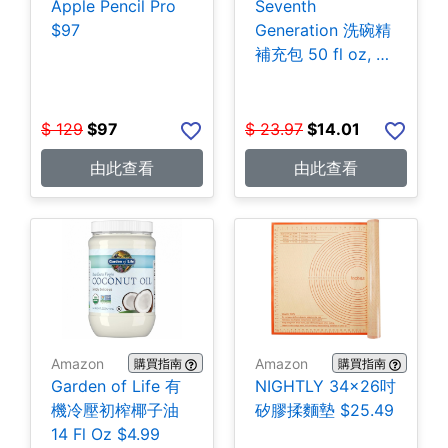
Apple Pencil Pro
Seventh
$97
Generation 洗碗精
補充包 50 fl oz, 3
包 $14.01
$
129
$
97
$
23.97
$
14.01
由此查看
由此查看
Amazon
Amazon
購買指南
購買指南
Garden of Life 有
NIGHTLY 34x26吋
機冷壓初榨椰子油
矽膠揉麵墊 $25.49
14 Fl Oz $4.99