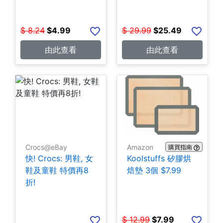
$
8.24
$
4.99
$
29.99
$
25.49
由此查看
由此查看
Crocs@eBay
Amazon
購買指南
快! Crocs: 男鞋, 女
Koolstuffs 矽膠烘
鞋及童鞋 特價再8
焙墊 3個 $7.99
折!
$
12.99
$
7.99