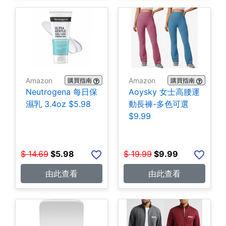
Amazon
Amazon
購買指南
購買指南
Neutrogena 每日保
Aoysky 女士高腰運
濕乳 3.4oz $5.98
動長褲-多色可選
$9.99
$
14.69
$
5.98
$
19.99
$
9.99
由此查看
由此查看