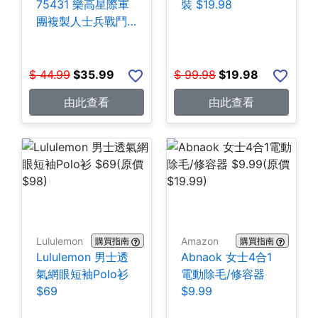
75431 樂高星際軍
裝 $19.98
團複製人士兵戰鬥
組-258片 $35.99
$
44.99
$
35.99
$
99.98
$
19.98
由此查看
由此查看
Lululemon
Amazon
購買指南
購買指南
Lululemon 男士透
Abnaok 女士4合1
氣網眼短袖Polo衫
電動除毛/修容器
$69
$9.99