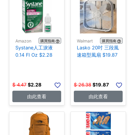
Amazon
Walmart
購買指南
購買指南
Systane人工淚液
Lasko 20吋 三段風
0.14 Fl Oz $2.28
速箱型風扇 $19.87
$
4.47
$
2.28
$
26.38
$
19.87
由此查看
由此查看