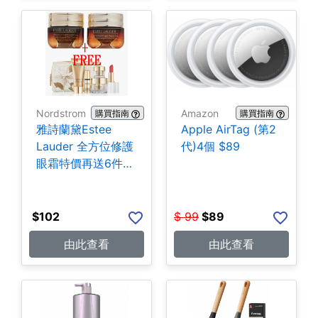
Nordstrom
Amazon
購買指南
購買指南
雅詩蘭黛Estee
Apple AirTag (第2
Lauder 全方位修護
代)4個 $89
眼霜特價再送6件贈
品
$
102
$
99
$
89
由此查看
由此查看