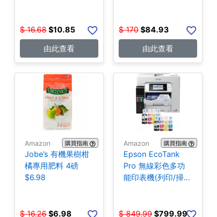
$
16.68
$
10.85
$
170
$
84.93
由此查看
由此查看
Amazon
Amazon
購買指南
購買指南
Jobe’s 有機果樹柑
Epson EcoTank
橘專用肥料 4磅
Pro 無線彩色多功
$6.98
能印表機(列印/掃
描/影印/傳真)
$799.99
$
16.26
$
6.98
$
849.99
$
799.99