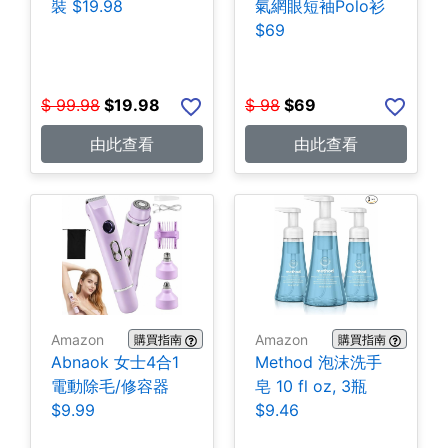
裝 $19.98
氣網眼短袖Polo衫
$69
$
99.98
$
19.98
$
98
$
69
由此查看
由此查看
Amazon
Amazon
購買指南
購買指南
Abnaok 女士4合1
Method 泡沫洗手
電動除毛/修容器
皂 10 fl oz, 3瓶
$9.99
$9.46