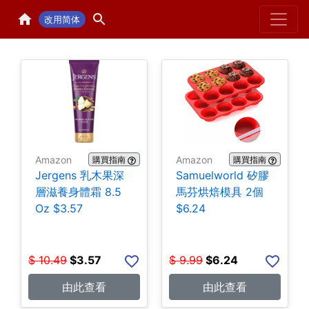
Home
H
改用简体
Amazon
Amazon
購買指南
購買指南
Jergens 乳木果深
Samuelworld 矽膠
層滋養身體霜 8.5
馬芬烘焙模具 2個
Oz $3.57
$6.24
$
10.49
$
3.57
$
9.99
$
6.24
由此查看
由此查看