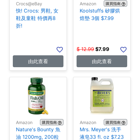
Crocs@eBay
Amazon
購買指南
快! Crocs: 男鞋, 女
Koolstuffs 矽膠烘
鞋及童鞋 特價再8
焙墊 3個 $7.99
折!
$
12.99
$
7.99
由此查看
由此查看
Amazon
Amazon
購買指南
購買指南
Nature's Bounty 魚
Mrs. Meyer's 洗手
油 1200mg, 200粒
液皂33 fl. oz $7.23