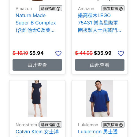
Amazon
Amazon
購買指南
購買指南
Nature Made
樂高積木LEGO
Super B Complex
75431 樂高星際軍
(含維他命C及葉酸)
團複製人士兵戰鬥
140粒 $5.94
組-258片 $35.99
$
16.19
$
5.94
$
44.99
$
35.99
由此查看
由此查看
Nordstrom Rack
Lululemon
購買指南
購買指南
Calvin Klein 女士洋
Lululemon 男士透