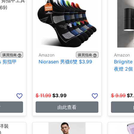
Amazon
Amazon
購買指南
購買指南
ces 剪指甲
Niorasen 男襪6雙 $3.99
Briign
夜燈 2個 
$
11.99
$
3.99
$
9.99
$
7
看
由此查看