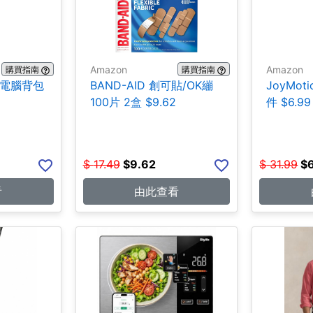
Amazon
Amazon
購買指南
購買指南
ce 電腦背包
BAND-AID 創可貼/OK繃
JoyMot
100片 2盒 $9.62
件 $6.99
$
17.49
$
9.62
$
31.99
$
看
由此查看