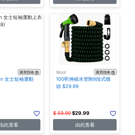
Woot
購買指南
購買指南
emon 女士短袖運動
100呎伸縮水管附8段式噴
9
頭 $29.99
$
59.99
$
29.99
由此查看
由此查看