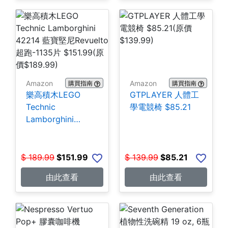
Amazon
Amazon
購買指南
購買指南
樂高積木LEGO
GTPLAYER 人體工
Technic
學電競椅 $85.21
Lamborghini
42214 藍寶堅尼
Revuelto超跑-1135
片 $151.99
$
189.99
$
151.99
$
139.99
$
85.21
由此查看
由此查看