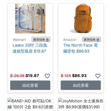
Walmart
Amazon
購買指南
購買指南
Lasko 20吋 三段風
The North Face 電
速箱型風扇 $19.87
腦背包 $86.93
$
26.38
$
19.87
$
125
$
86.93
由此查看
由此查看