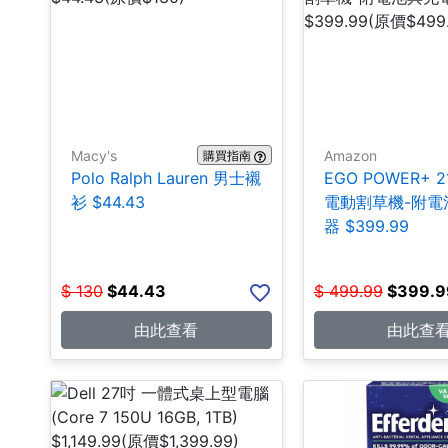
Macy's
Amazon
購買指南
Polo Ralph Lauren 男士襯
EGO POWER+ 
衫 $44.43
電動割草機-附電
器 $399.99
$
130
$
44.43
$
499.99
$
399.9
由此查看
由此查