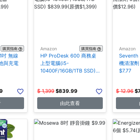
Amazon
Amazon
購買指南
購買指南
21吋 無線
HP ProDesk 600 商務桌
Seventh
池與充電
上型電腦(i5-
機清潔劑 
10400F/16GB/1TB SSD)
$7.77
$839.99
9
$
1,399
$
839.99
$
12.96
$
看
由此查看