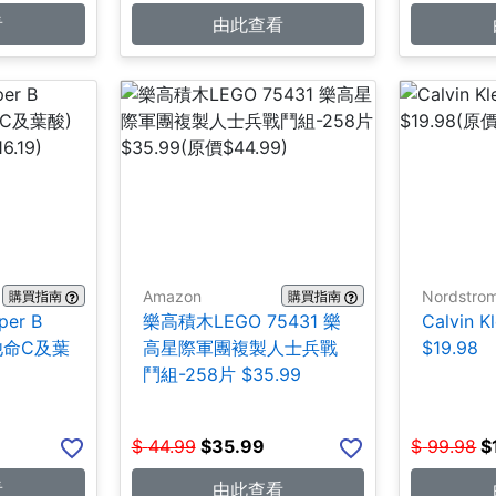
看
由此查看
Amazon
Nordstro
購買指南
購買指南
per B
樂高積木LEGO 75431 樂
Calvin 
維他命C及葉
高星際軍團複製人士兵戰
$19.98
鬥組-258片 $35.99
$
44.99
$
35.99
$
99.98
$
看
由此查看