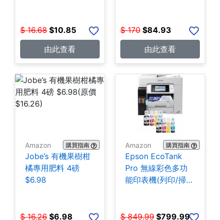
$
16.68
$
10.85
$
170
$
84.93
由此查看
由此查看
Amazon
Amazon
購買指南
購買指南
Jobe’s 有機果樹柑
Epson EcoTank
橘專用肥料 4磅
Pro 無線彩色多功
$6.98
能印表機(列印/掃
描/影印/傳真)
$799.99
$
16.26
$
6.98
$
849.99
$
799.99