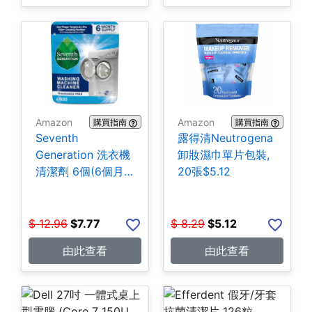
Amazon
Amazon
購買指南
購買指南
Seventh
露得清Neutrogena
Generation 洗衣機
卸妝濕巾單片包裝,
清潔劑 6個(6個月
20張$5.12
份) $7.77
$
12.96
$
7.77
$
8.29
$
5.12
由此查看
由此查看