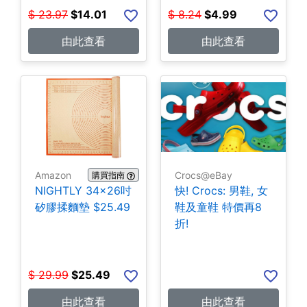
$
23.97
$
14.01
$
8.24
$
4.99
由此查看
由此查看
Amazon
Crocs@eBay
購買指南
NIGHTLY 34x26吋
快! Crocs: 男鞋, 女
矽膠揉麵墊 $25.49
鞋及童鞋 特價再8
折!
$
29.99
$
25.49
由此查看
由此查看