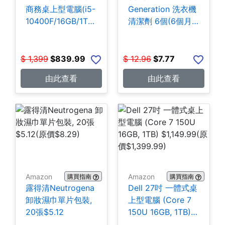
商務桌上型電腦(i5-
Generation 洗衣機
10400F/16GB/1TB
清潔劑 6個(6個月
SSD) $839.99
份) $7.77
$
1,399
$
839.99
$
12.96
$
7.77
由此查看
由此查看
Amazon
Amazon
購買指南
購買指南
露得清Neutrogena
Dell 27吋 一體式桌
卸妝濕巾單片包裝,
上型電腦 (Core 7
20張$5.12
150U 16GB, 1TB)
$1,149.99