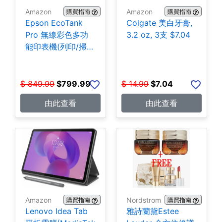
Amazon
Amazon
購買指南
購買指南
Epson EcoTank
Colgate 美白牙膏,
Pro 無線彩色多功
3.2 oz, 3支 $7.04
能印表機(列印/掃
描/影印/傳真)
$799.99
$
849.99
$
799.99
$
14.99
$
7.04
由此查看
由此查看
Amazon
Nordstrom
購買指南
購買指南
Lenovo Idea Tab
雅詩蘭黛Estee