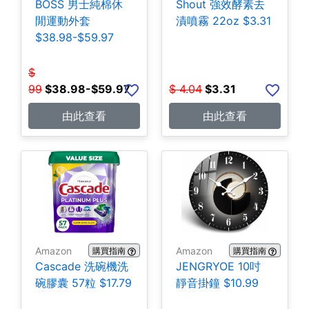
BOSS 男士純棉休
Shout 強效酵素去
閒運動外套
漬噴霧 22oz $3.31
$38.98-$59.97
$
99
$
38.98-$59.97
$
4.04
$
3.31
由此查看
由此查看
Amazon
Amazon
購買指南
購買指南
Cascade 洗碗機洗
JENGRYOE 10吋
碗膠囊 57粒 $17.79
靜音掛鐘 $10.99