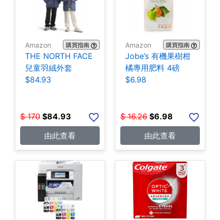
Amazon
Amazon
購買指南
購買指南
THE NORTH FACE
Jobe’s 有機果樹柑
兒童羽絨外套
橘專用肥料 4磅
$84.93
$6.98
$
170
$
84.93
$
16.26
$
6.98
由此查看
由此查看