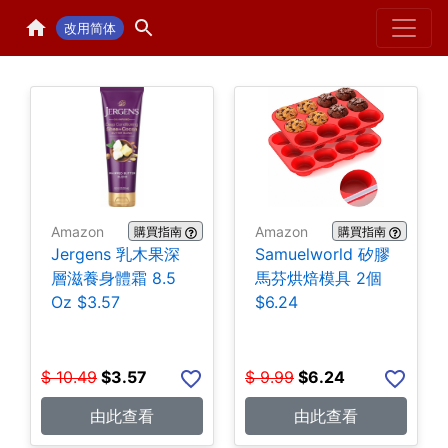
Home
H
改用简体
Amazon
Amazon
購買指南
購買指南
Jergens 乳木果深
Samuelworld 矽膠
層滋養身體霜 8.5
馬芬烘焙模具 2個
Oz $3.57
$6.24
$
10.49
$
3.57
$
9.99
$
6.24
由此查看
由此查看