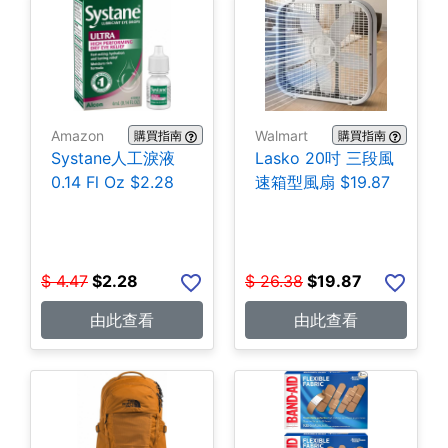
Amazon
Walmart
購買指南
購買指南
Systane人工淚液
Lasko 20吋 三段風
0.14 Fl Oz $2.28
速箱型風扇 $19.87
$
4.47
$
2.28
$
26.38
$
19.87
由此查看
由此查看