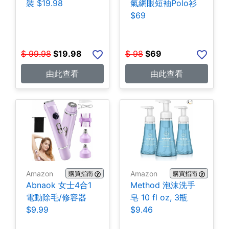
裝 $19.98
氣網眼短袖Polo衫
$69
$
99.98
$
19.98
$
98
$
69
由此查看
由此查看
Amazon
Amazon
購買指南
購買指南
Abnaok 女士4合1
Method 泡沫洗手
電動除毛/修容器
皂 10 fl oz, 3瓶
$9.99
$9.46