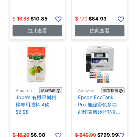
$
16.68
$
10.85
$
170
$
84.93
由此查看
由此查看
Amazon
Amazon
購買指南
購買指南
Jobe’s 有機果樹柑
Epson EcoTank
橘專用肥料 4磅
Pro 無線彩色多功
$6.98
能印表機(列印/掃
描/影印/傳真)
$799.99
$
16.26
$
6.98
$
849.99
$
799.99