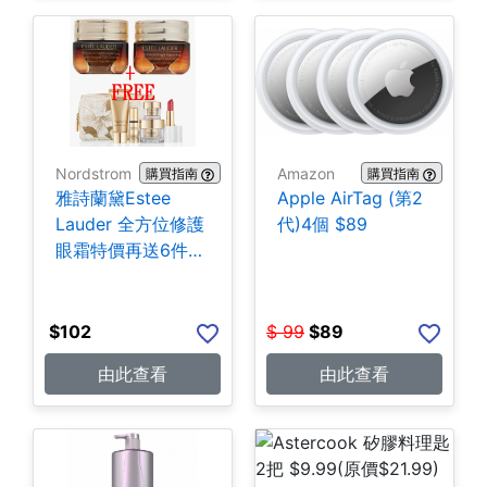
Nordstrom
Amazon
購買指南
購買指南
雅詩蘭黛Estee
Apple AirTag (第2
Lauder 全方位修護
代)4個 $89
眼霜特價再送6件贈
品
$
102
$
99
$
89
由此查看
由此查看