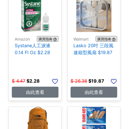
Amazon
Walmart
購買指南
購買指南
Systane人工淚液
Lasko 20吋 三段風
0.14 Fl Oz $2.28
速箱型風扇 $19.87
$
4.47
$
2.28
$
26.38
$
19.87
由此查看
由此查看