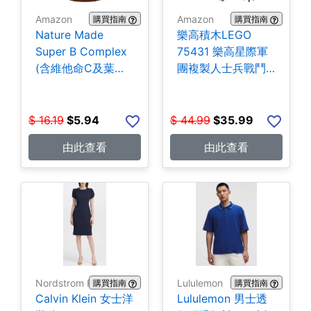
Amazon
Amazon
購買指南
購買指南
Nature Made
樂高積木LEGO
Super B Complex
75431 樂高星際軍
(含維他命C及葉酸)
團複製人士兵戰鬥
140粒 $5.94
組-258片 $35.99
$
16.19
$
5.94
$
44.99
$
35.99
由此查看
由此查看
Nordstrom Rack
Lululemon
購買指南
購買指南
Calvin Klein 女士洋
Lululemon 男士透