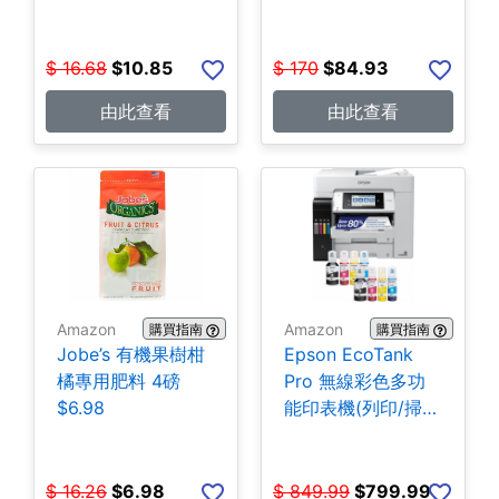
$
16.68
$
10.85
$
170
$
84.93
由此查看
由此查看
Amazon
Amazon
購買指南
購買指南
Jobe’s 有機果樹柑
Epson EcoTank
橘專用肥料 4磅
Pro 無線彩色多功
$6.98
能印表機(列印/掃
描/影印/傳真)
$799.99
$
16.26
$
6.98
$
849.99
$
799.99