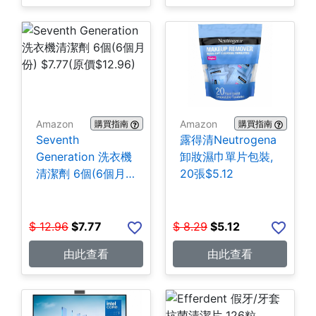
Amazon
Amazon
購買指南
購買指南
Seventh
露得清Neutrogena
Generation 洗衣機
卸妝濕巾單片包裝,
清潔劑 6個(6個月
20張$5.12
份) $7.77
$
12.96
$
7.77
$
8.29
$
5.12
由此查看
由此查看