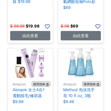
裝 $19.98
氣網眼短袖Polo衫
$69
$
99.98
$
19.98
$
98
$
69
由此查看
由此查看
Amazon
Amazon
購買指南
購買指南
Abnaok 女士4合1
Method 泡沫洗手
電動除毛/修容器
皂 10 fl oz, 3瓶
$9.99
$9.46