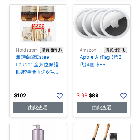
Nordstrom
Amazon
購買指南
購買指南
雅詩蘭黛Estee
Apple AirTag (第2
Lauder 全方位修護
代)4個 $89
眼霜特價再送6件贈
品
$
102
$
99
$
89
由此查看
由此查看